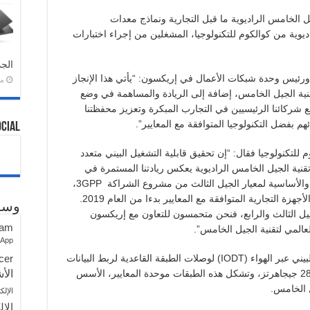
لخامس الراديوية ما قبل التجارية ونماذج معدات
يوية من كوالكوم للتكنولوجيا، المشغلين من إجراء اختبارات
الجد
 ورئيس وحدة شبكات الأعمال في إريكسون: “يأتي هذا الإنجاز
منذ 
ية الجيل الخامس، إضافة إلى الريادة والمساهمة في وضع
د مع شركائنا الرئيسيين في التجارب المبكرة وتعزيز محفظتنا
هم بفضل التكنولوجيا المتوافقة مع المعايير”.
ocial
 للتكنولوجيا فقال: “إن تحقيق قابلية التشغيل البيني متعدد
تقنية الجيل الخامس الراديوية يعكس ريادتنا المستمرة في
مجال تقنية الجيل الخامس، ومساهمتنا الفعالة والأساسية لمعيار الجيل الثالث من مشروع الشراكة 3GPP،
إضافة إلى الريادة في مجال إطلاق الشبكات والأجهزة التجارية المتوافقة مع المعايير بدءا من العام 2019.
وسو
جيل الثالث والرابع، فنحن متحمسون للتعاون مع إريكسون
ram
عالمي لتقنية الجيل الخامس”.
sApp
cer
وقد تم إجراء اختبارات تطوير قابلية التشغيل البيني عبر الهواء (IODT) لوصلات الطبقة القاعدية لربط البيانات
الأش
العاملة على كل من النطاقين 3.5 جيجاهرتز و28 جيجاهرتز، وتشكل هذه الطبقات موحدة المعايير، الأسس
ل الخامس.
الإلك
الإل