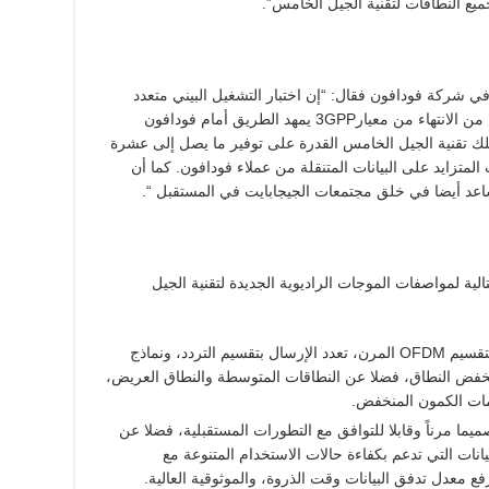
ي شركة فودافون فقال: “إن اختبار التشغيل البيني متعدد
المزودين بتقنية الجيل الخامس في غضون أيام من الانتهاء من معيار3GPP يمهد الطريق أمام فودافون
متلك تقنية الجيل الخامس القدرة على توفير ما يصل إلى عشرة
لمتزايد على البيانات المتنقلة من عملاء فودافون. كما أن
اعد أيضا في خلق مجتمعات الجيجابايت في المستقبل “.
 الرئيسية التالية لمواصفات الموجات الراديوية الجديدة لتقنية الجيل
نموذج الموجات الراديوية: التردد المتعامد بالتقسيم OFDM المرن، تعدد الإرسال بتقسيم التردد، ونماذج
نخفض النطاق، فضلا عن النطاقات المتوسطة والنطاق العريض،
ات الكمون المنخفض.
ميما مرناً وقابلا للتوافق مع التطورات المستقبلية، فضلا عن
يانات التي تدعم بكفاءة حالات الاستخدام المتنوعة مع
 معدل تدفق البيانات وقت الذروة، والموثوقية العالية.