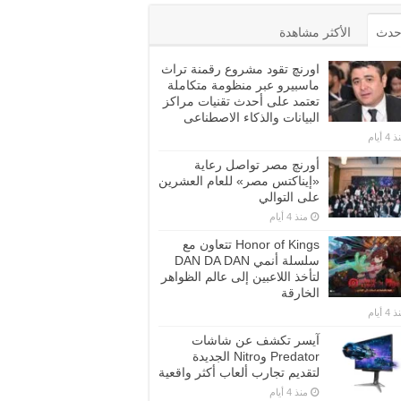
أحدث
الأكثر مشاهدة
اورنچ تقود مشروع رقمنة تراث
ماسبيرو عبر منظومة متكاملة
تعتمد على أحدث تقنيات مراكز
البيانات والذكاء الاصطناعى
4 أيام
أورنچ مصر تواصل رعاية
«إيناكتس مصر» للعام العشرين
على التوالي
منذ 4 أيام
Honor of Kings تتعاون مع
سلسلة أنمي DAN DA DAN
لتأخذ اللاعبين إلى عالم الظواهر
الخارقة
4 أيام
آيسر تكشف عن شاشات
Predator وNitro الجديدة
لتقديم تجارب ألعاب أكثر واقعية
منذ 4 أيام