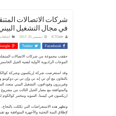
شركات الاتصالات المتنقلة
في مجال التشغيل البيني
ICTGate
ديسمبر 31, 2017
اتجاهات
oogle +
Twitter
Facebook
حققت مجموعة من شركات الاتصالات المتنقلة الرائد
الموجات الراديوية الأولية لتقنية الجيل الخامس
وقد استعرضت شركة إريكسون وشركة كوالكوم ل
بالتعاون مع آي تي إند تي وإن تي تي دوكومو 
وفيريزون وفودافون، التشغيل البيني متعدد الم
اريكسون في كيستا، السويد ومختبر كوالكوم للب
وتظهر هذه الاستعراضات التي تكللت بالنجاح، 
لإطلاق البنية التحتية والأجهزة المتوافقة مع تقن