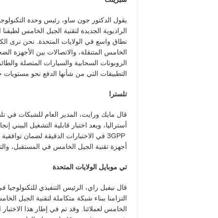
يقول الدكتور جون ساو، رئيس وحدة التكنولوجي
نطاق واسع في الولايات المتحدة. نحن نرى الك
الخامس المتنقلة، والاتصالات بين الأجهزة الضخ
الروبوتات السحابية والسيارات المتصلة والطائر
التطبيقات التي من شأنها الدفع نحو مستويات جد
تلسترا
قال مايك ورايت، المدير العام للشبكات في تل
أستراليا، ويعد اختبار قابلية التشغيل البيني إن
3GPP في الاختبارات الدقيقة لضمان تواف
أجهزة تقنية الجيل الخامس في المستقبل، والتأك
تي موبايل الولايات المتحدة
قال نيفيل راي، الرئيس التنفيذي للتكنولوجيا ف