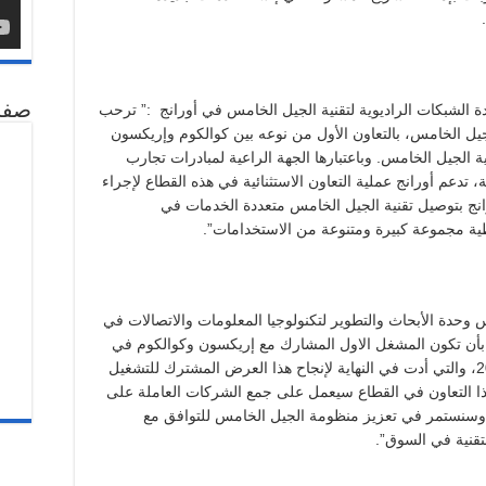
صفح
ة الشبكات الراديوية لتقنية الجيل الخامس في أورانج :” ترحب
الجيل الخامس، بالتعاون الأول من نوعه بين كوالكوم وإريكسون
ية الجيل الخامس. وباعتبارها الجهة الراعية لمبادرات تجارب
ة، تدعم أورانج عملية التعاون الاستثنائية في هذه القطاع لإجراء
قة مع معايير 3GPP. تلتزم أورانج بتوصيل تقنية الجيل الخامس متعددة الخدمات في
تغطية مجموعة كبيرة ومتنوعة من الاستخدامات”.
س وحدة الأبحاث والتطوير لتكنولوجيا المعلومات والاتصالات في
أن تكون المشغل الاول المشارك مع إريكسون وكوالكوم في
التجارب المبكرة المتوافقة مع 3GPP عام 2016، والتي أدت في النهاية لإنجاح هذا العرض المشترك للتشغيل
 هذا التعاون في القطاع سيعمل على جمع الشركات العاملة على
وسنستمر في تعزيز منظومة الجيل الخامس للتوافق مع
لتقنية في السوق”.