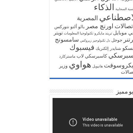
الذكاء
سبة السحابية
اصطناعي
المصرية
تصالات
اورنچ مصر
بالو ألتو نتوركس
ي موبايل
تويتر
تريند مايكرو
تكنولوجيا المعلومات
تنر
سامسونج
جوجل
دل تكنولوجيز
زيروكس
فيسبوك
سكو
شنايدر إلكتريك
سبرسكي
كاسبرسكي لاب
ماستركارد
هواوي
يكروسوفت
وزير
هانيويل
تصالات
و مميز