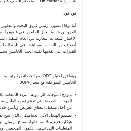
يثبت رؤية Un-carrier باستخدام الطيف عبر جميع النطاقات لتقنية الجيل الخامس”.
فودافون
أما لوقا إبتسون، رئيس فريق البحث والتطوير ف
لاختبار المعدات التجارية في العام المقبل. ت
أضعاف من النفقات لمساعدتنا في تلبية الطلب ا
القدرات التي تقدمها تقنية الجيل الخامس ستس
ويتوافق اختبار IODT مع الخصائص
الخامس المتوافقة مع معيار3GPP :
الموجات العددية التي تدعم توزيع الطيف م
من أجل تشغيل النطاق العريض وتأمين خدم
تصميم الهيكل الآلي الديناميكي: الذي يتيح تص
هيكلية فرعية قائمة بذاتها، تسمح بإرسال الب
المتطلبات التي تشمل الكمون المنخفض، ورفع