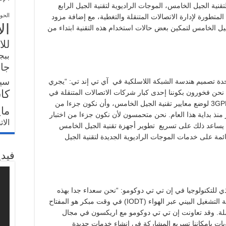
قنية الجيل الخامس، الموجات الراديوية لتقنية الجيل الرابع
الحو
ساسية المتطورة لإدارة الاتصالات المتنقلة والتغطية، مع إضافة مزود
ال
الجيل الخامس لتمكين بعض حالات استخدام هذه التقنية ابتداء من
للا
ببج
جار
سي
حدة تصميم هندسة الشبكة اللاسلكية في آي تي إند تي: “يجري
كا
، نحن فخورون بكوننا إحدى كبار شركات الاتصالات المتنقلة في
أمريكا الشمالية المشاركة في أعمال منظمة 3GPP لوضع معايير تقنية الجيل الخامس، وأن نكون جزءا من
ما
منذ بداية هذا العام. نحن متحمسون لأن نكون جزءا من اختبار
الا
يث يساعد ذلك على تسريع تطوير أجهزة تقنية الجيل الخامس
ئمة على خدمات الموجات الراديوية الجديدة لتقنية الجيل
فيدي
ذي للتكنولوجيا في إن تي تي دوكومو: “نحن سعداء جدا بهذه
المبادرة ونعتقد بأن إجراء اختبارات تطوير قابلية التشغيل البيني عبر الهواء (IODT) في وقت مبكر هو المفتاح
لة. وقد تعاونت إن تي تي دوكومو مع اريكسون في مجال
ات بإمكاننا تسريع المشاركة في إنشاء خدمات جديدة