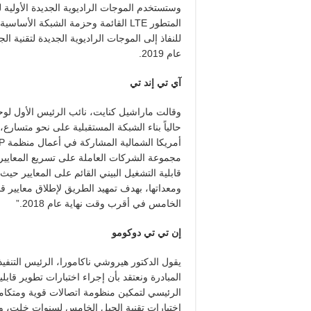
وستستخدم الموجات الراديوية الجديدة الأولية لت
المتطور LTE القائمة وحزمة الشبكة الأ
للنفاذ إلى الموجات الراديوية الجديدة لتقنية 
عام 2019.
آي تي إند تي
وقالت ماراشيل كنايت، نائب الرئيس الأول لو
حالياً بناء الشبكة المستقبلية على نحو متسارع
مجموعة الشركات العاملة على تسريع المعايير 
قابلية التشغيل البيني القائم على المعايير ح
ومعداتها، بهدف تمهيد الطريق لإطلاق معايير قا
الخامس في أقرب وقت نهاية عام 2018.”
إن تي تي دوكومو
يقول الدكتور هيروشي ناكامورا، الرئيس التنفي
الرئيسي لتمكين منظومة اتصالات قوية ومتكام
اختبارات تقنية الجيل الخامس لسنوات خلت، وب