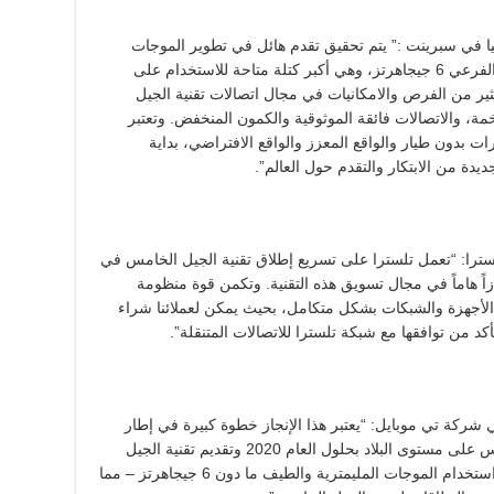
ا في سبرينت :” يتم تحقيق تقدم هائل في تطوير الموجات
الراديوية الجديدة لتقنية الجيل الخامس لطيفنا الفرعي 6 جيجاهرتز، وهي أكبر كتلة متاحة للاستخدام على
ثير من الفرص والامكانيات في مجال اتصالات تقنية الجيل
مة، والاتصالات فائقة الموثوقية والكمون المنخفض. وتعتبر
ات بدون طيار والواقع المعزز والواقع الافتراضي، بداية
يدة من الابتكار والتقدم حول العالم”.
سترا: “تعمل تلسترا على تسريع إطلاق تقنية الجيل الخامس في
جازاً هاماً في مجال تسويق هذه التقنية. وتكمن قوة منظومة
قية الأجهزة والشبكات بشكل متكامل، بحيث يمكن لعملائنا شراء
د من توافقها مع شبكة تلسترا للاتصالات المتنقلة”.
ي شركة تي موبايل: “يعتبر هذا الإنجاز خطوة كبيرة في إطار
التزامنا ببناء شبكة متكاملة لتقنية الجيل الخامس على مستوى البلاد بحلول العام 2020 وتقديم تقنية الجيل
الخامس لعملائنا. وقد تم في إطار هذا الاختبار استخدام الموجات المليمترية والطيف ما دون 6 جيجاهرتز – مما