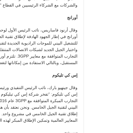
والشركات مع الشركاء الرئيسيين في القطاع “.
أورانج
وقال أرنود فامباريس، نائب الرئيس الأول لوحد
أورانج في إطار الجهود الهادفة لإطلاق تقنية 
للتشغيل البيني للموجات الراديوية الجديدة لتقن
واختبار الجيل الجديد لشبكات الاتصالات المتنقل
التجارب المتواف
المستقبل، وبالتالي الاستفادة من إمكاناتها ل
إس كي تليكوم
وقال جينهيو بارك، نائب الرئيس التنفيذي ورئي
إس كي تليكوم: “تفخر شركة إس كي تيليكوم ب
البيني لتقنية الجيل الخامس. ونحن نعتقد بأن
إطلاق تقنية الجيل الخامس في مشروع واحد. 
المعايير العالمية وتمكين الإطلاق المبكر لهذه ا
سبرينت