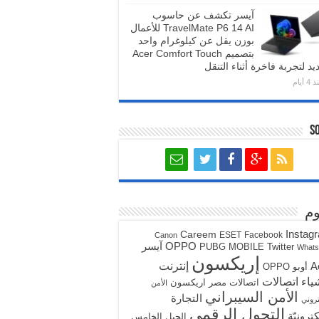
آيسر تكشف عن حاسوب
TravelMate P6 14 AI للأعمال
بوزن يقل عن كيلوغرام واحد
بتصميم Acer Comfort Touch
يد لتجربة فاخرة أثناء التنقل
4 أيام
S
م
Instag
Careem
ESET
Facebook
Canon
آيسر
OPPO
PUBG MOBILE
Twitter
What
إريكسون
A
إنترنت
أوبو OPPO
ياء
اتصالات
اتصالات مصر
اريكسون
الأمن
الأمن السيبراني
التجارة
تروني
التحول الرقمي
كترونيّة
الجيل الخامس