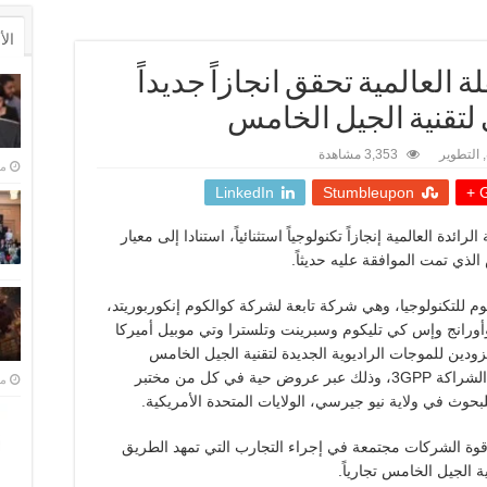
ال
 العالمية تحقق انجازاً جديداً
 لتقنية الجيل الخامس
,
التطوير
3,353 مشاهدة
منذ 
LinkedIn
Stumbleupon
G
ة العالمية إنجازاً تكنولوجياً استثنائياً، استنادا إلى معيار
 الذي تمت الموافقة عليه حديثاً.
لتكنولوجيا، وهي شركة تابعة لشركة كوالكوم إنكوربوريتد،
وأورانج وإس كي تليكوم وسبرينت وتلسترا وتي موبيل أميركا
زودين للموجات الراديوية الجديدة لتقنية الجيل الخامس
والمتوافقة مع معيار الجيل الثالث من مشروع الشراكة 3GPP، وذلك عبر عروض حية في كل من مختبر
منذ 
حوث في ولاية نيو جيرسي، الولايات المتحدة الأمريكية.
قوة الشركات مجتمعة في إجراء التجارب التي تمهد الطريق
ية الجيل الخامس تجارياً.