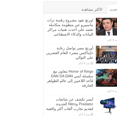
أحدث
الأكثر مشاهدة
اورنچ تقود مشروع رقمنة تراث
ماسبيرو عبر منظومة متكاملة
تعتمد على أحدث تقنيات مراكز
البيانات والذكاء الاصطناعى
4 أيام
أورنچ مصر تواصل رعاية
«إيناكتس مصر» للعام العشرين
على التوالي
منذ 4 أيام
Honor of Kings تتعاون مع
سلسلة أنمي DAN DA DAN
لتأخذ اللاعبين إلى عالم الظواهر
الخارقة
4 أيام
آيسر تكشف عن شاشات
Predator وNitro الجديدة
لتقديم تجارب ألعاب أكثر واقعية
منذ 4 أيام