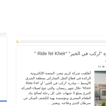
كريم مصر Careem تطلق مبادرة “اركب في الخير” “Ride fel Kheir ”
64
أطلقت شركة كريم مصر- المنصة الإلكترونية
الرائدة في قطاع النقل التشاركي بمنطقة الشرق
الأوسط – مبادرة “اركب في الخير” أو “Ride Fel
Kheir” خلال شهر رمضان، والتي تتيح لعملاء الشركة
التبرع بمبلغ 3 جنيهات على كل رحلة لصالح بنك
الطعام المصري ومؤسسة بهية للكشف المبكر عن
سرطان الثدي وعلاجه. وتعتبر …