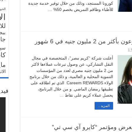
كورونا المستجد، وذلك من خلال توفير خدمة جديدة
للأطباء وطاقم التمريض بخصم 50% …
الحو
ال
للا
ببج
جار
سي
1,
كا
أعلنت شركة “كريم مصر”، المتخصصة في مجال
ما
النقل التشاركي، عن وصول تبرعات عملاءها لاكثر
من 2 مليون جنيه مصري لعدد من المؤسسات
الا
التنموية المحلية و العالمية، و ذلك من خلال برنامج
الولاء Careem REWARDS الذي تم اطلاقه على
تطبيقها رمضان الماضي. و من خلال البرنامج،
فيدي
يحصل عملاء كريم على نقاط …
المزيد ..
Ca” تشارك بمعرض ومؤتمر “كايرو آي سي تي”