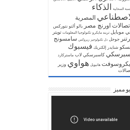
الذكاء
سبة السحابية
اصطناعي
المصرية
تصالات
اورنچ مصر
بالو ألتو نتوركس
ي موبايل
تويتر
تريند مايكرو
تكنولوجيا المعلومات
تنر
سامسونج
جوجل
دل تكنولوجيز
زيروكس
فيسبوك
سكو
شنايدر إلكتريك
سبرسكي
كاسبرسكي لاب
ماستركارد
هواوي
يكروسوفت
وزير
هانيويل
تصالات
و مميز