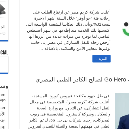
أعلنت شركة كريم مصر عن ارتفاع الطلب على
رحلات فئة “جو أوفر” خلال الستة أشهر الاخيرة
بنسبة31%.ويأتى ذلك انعكاسا للشعبية الواسعة التى
الجد
اكتسبتها تلك الخدمة منذ إطلاقها في شهر أغسطس
منذ 
الماضي لما توفره من ميزات عديدة من أبرزها أنها
أرخص رحلة للنقل التشاركي في مصر إلى جانب
توفيرها لمعايير الأمن والسلامة، بالاضافة …
ocial
المزيد ..
وسو
ram
في ظل جهود مكافحة فيروس كورونا المستجد،
sApp
أعلنت شركة “كريم مصر”، المتخصصة في مجال
cer
النقل التشاركي، عن التعاون مع وزارة الصحة
الأش
والسكان، وشركة كاسترول المتخصصة في زيوت
المحركات، إحدى شركات بى بى bp، لدعم الكادر
الإلك
الطبي في مهمتهم الصعبة والنبيلة للتصدي لفيروس
الإل