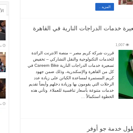
المزيد ..
ال
C تخفض تسعيرة خدمات الدراجات النارية في القاهرة
1,007
منذ 
قررت شركة كريم مصر – منصة الانترنت الرائدة
للخدمات التكنولوجية والنقل التشاركي – تخفيض
تسعيرة خدمات الدراجات النارية Careem Bike في
كل من القاهرة والإسكندرية، وذلك ضمن جهود
كريم المستمرة لمساعدة الكباتن على زيادة عدد
الرحلات التي يقومون بها وزيادة دخلهم وأيضاً تقديم
خدمات متنوعة بأسعار تنافسية للعملاء. وتأتي هذه
الخطوة استكمالاُ …
منذ 
ول خدمة جو أوفر