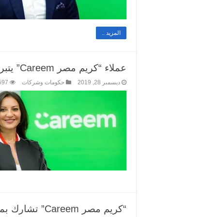
المزيد ..
عملاء “كريم مصر Careem” يتبرعون بأكثر من 2 مليون جنيه في 6 شهور
ديسمبر 28, 2019
حكومات وشركات
597
“كريم مصر reem