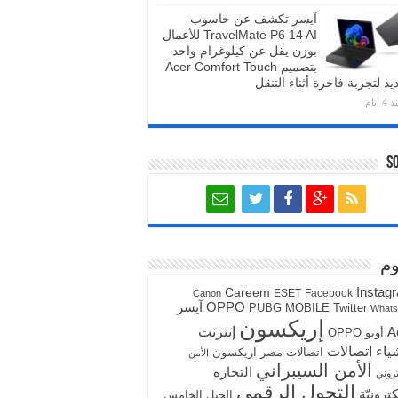
آيسر تكشف عن حاسوب
TravelMate P6 14 AI للأعمال
بوزن يقل عن كيلوغرام واحد
بتصميم Acer Comfort Touch
يد لتجربة فاخرة أثناء التنقل
4 أيام
S
م
Instag
Careem
ESET
Facebook
Canon
آيسر
OPPO
PUBG MOBILE
Twitter
What
إريكسون
A
إنترنت
أوبو OPPO
ياء
اتصالات
اتصالات مصر
اريكسون
الأمن
الأمن السيبراني
التجارة
تروني
التحول الرقمي
كترونيّة
الجيل الخامس