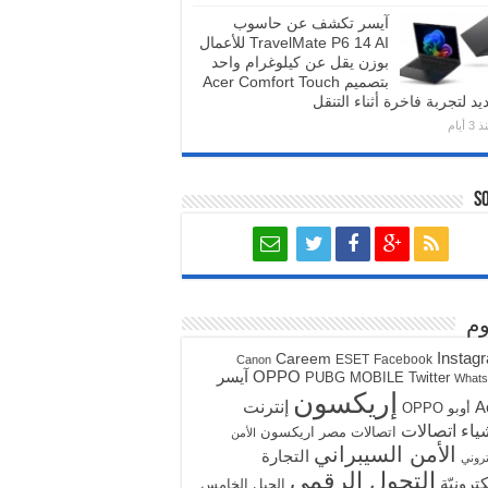
آيسر تكشف عن حاسوب
TravelMate P6 14 AI للأعمال
بوزن يقل عن كيلوغرام واحد
بتصميم Acer Comfort Touch
يد لتجربة فاخرة أثناء التنقل
3 أيام
S
م
Instag
Careem
ESET
Facebook
Canon
آيسر
OPPO
PUBG MOBILE
Twitter
What
إريكسون
A
إنترنت
أوبو OPPO
ياء
اتصالات
اتصالات مصر
اريكسون
الأمن
الأمن السيبراني
التجارة
تروني
التحول الرقمي
كترونيّة
الجيل الخامس