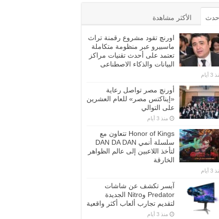
أحدث
الأكثر مشاهدة
اورنچ تقود مشروع رقمنة تراث
ماسبيرو عبر منظومة متكاملة
تعتمد على أحدث تقنيات مراكز
البيانات والذكاء الاصطناعى
3 أيام
أورنچ مصر تواصل رعاية
«إيناكتس مصر» للعام العشرين
على التوالي
منذ 3 أيام
Honor of Kings تتعاون مع
سلسلة أنمي DAN DA DAN
لتأخذ اللاعبين إلى عالم الظواهر
الخارقة
3 أيام
آيسر تكشف عن شاشات
Predator وNitro الجديدة
لتقديم تجارب ألعاب أكثر واقعية
منذ 3 أيام