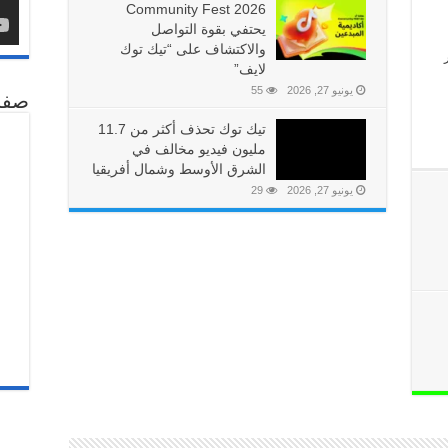
Community Fest 2026
يحتفي بقوة التواصل
والاكتشاف على “تيك توك
لايف”
يونيو 27, 2026
55
صفح
تيك توك تحذف أكثر من 11.7
مليون فيديو مخالف في
الشرق الأوسط وشمال أفريقيا
يونيو 27, 2026
29
يز الوعي بالذكاء الاصطناعي
ف إلى مساعدة مجتمعه على التعرّف بشكل أفضل على المحتوى