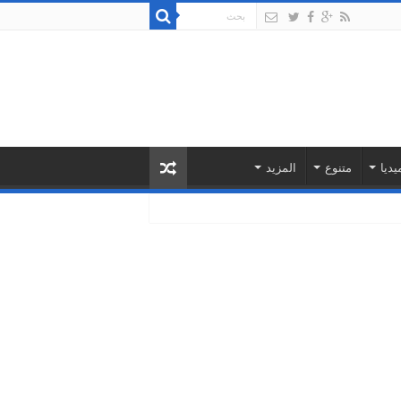
يديا
متنوع
المزيد