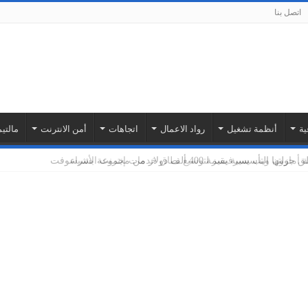
اتصل بنا
دوبيزل: أكثر من 1.3 مليون إعلان أُنشئ بالذكاء الاصطناعي خلال 4 أشهر في
ية
أنظمة تشغيل
رواد الاعمال
اتجاهات
أمن الانترنت
مالتيم
م الذكاء الاصطناعي في الحياة اليومية، أعلن دوبيزل، أكبر
بة أمازون ويب سيرفيسز لتوسيع نطاق خدمات إنترنت الأشياء