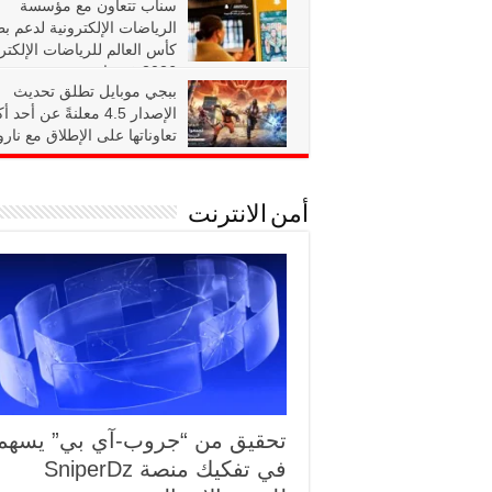
سناب تتعاون مع مؤسسة
الرياضات الإلكترونية لدعم ب
Series 3
كأس العالم للرياضات الإلكتر
2026 في باريس
ويعمل كلا…
ببجي موبايل تطلق تحديث
منذ أسبوعين
24
الإصدار 4.5 معلنةً عن أحد 
تعاوناتها على الإطلاق مع نارو
شيبودن
منذ 4 أسابيع
185
أمن الانترنت
آيسر تكشف عن أحدث مجموعة من 
أعلنت آيسر عن مجموعة جديدة من حلول العرض ا
تحقيق من “جروب-آي بي” يسهم
شاشة Ace…
في تفكيك منصة SniperDz