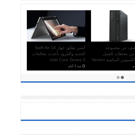
ت الإلكترونية لدعم بطولة كأس العالم
Snap .) عن أكبر فعالية لها على الإطلاق ضمن إطار بطولة كأس العالم للرياضات
شف عن مجموعة
آيسر تطلق جهاز Swift Air 14
 من محطات العمل
الجديد والمُزود بأحدث معالجات
بيوتر المكتبية Veriton
Intel Core Series 3
منذ 3 أيام