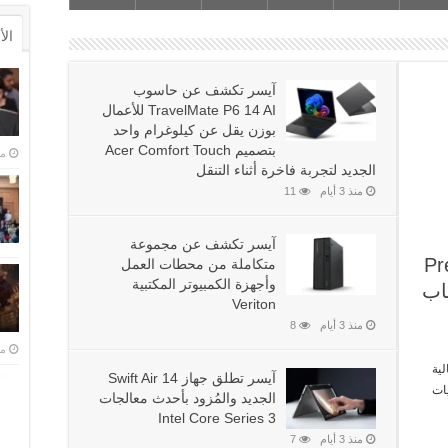
ال
آيسر تكشف عن حاسوب
TravelMate P6 14 AI للأعمال
بوزن يقل عن كيلوغرام واحد
بتصميم Acer Comfort Touch
منذ 
الجديد لتجربة فاخرة أثناء التنقل
منذ 3 أيام
11
آيسر تكشف عن حاسوب TravelMate P6 14 AI للأعمال بوزن يقل عن
آيسر تكشف عن مجموعة
Predator
متكاملة من محطات العمل
وأجهزة الكمبيوتر المكتبية
عاب
كشفت آيسر عن أربعة حواسيب محمولة جديدة ضمن سلسلة TravelMate المخصصة لقطاع الأعمال، صُممت
Veriton
منذ 3 أيام
8
منذ 
ية
آيسر تطلق جهاز Swift Air 14
ث تقنيات
الجديد والمُزود بأحدث معالجات
Intel Core Series 3
منذ 3 أيام
7