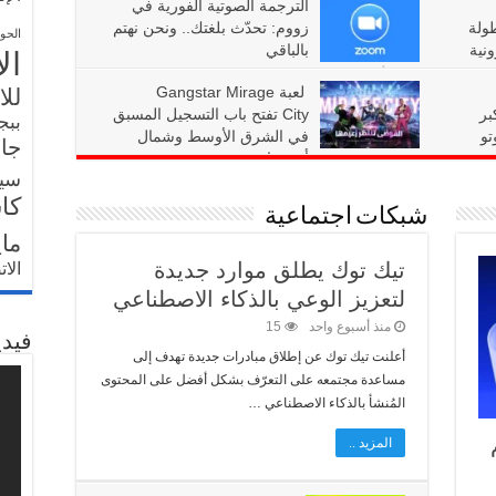
الترجمة الصوتية الفورية في
آيسر تطلق جهاز Swift Air 14 الجديد والمُزود بأحدث معالجات Intel Core
طولة
زووم: تحدّث بلغتك.. ونحن نهتم
الحو
ونية
بالباقي
ال
كشفت آيسر عن حاسوبين جديدين ضمن سلسلة Swift، هما Acer Swift Air 14 وAcer Swift Spin 14 AI.
منذ أسبوعين
32
لعبة Gangstar Mirage
للا
أكبر
City تفتح باب التسجيل المسبق
ببج
تو
في الشرق الأوسط وشمال
جار
أفريقيا
سي
منذ 4 أسابيع
71
كا
شبكات اجتماعية
ما
تيك توك يطلق موارد جديدة
الا
لتعزيز الوعي بالذكاء الاصطناعي
منذ أسبوع واحد
15
فيدي
أعلنت تيك توك عن إطلاق مبادرات جديدة تهدف إلى
مساعدة مجتمعه على التعرّف بشكل أفضل على المحتوى
حلول العرض من بينها شاشات QD-LED
المُنشأ بالذكاء الاصطناعي …
لمصممة لتعزيز الإبداع والترفيه والإنتاجية، وتشمل
المزيد ..