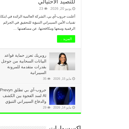
للتصيد الاحتيالي
يونيو 20, 2026
23
أعلنت جروب-آي بي، الشركة العالمية الرائدة في ابتكار
تقنيات الأمن السيبراني التنبؤية للتحقيق في الجرائم
الرقمية ومنعها ومكافحتها، عن مساهمتها …
المزيد ..
روبريك تعزز حماية قواعد
البيانات السحابية من جوجل
بقدرات متقدمة للمرونة
تيك توك يطلق موارد جديدة لتعز
السيبرانية
أعلنت تيك توك عن إطلاق مبادرات جديدة تهد
مايو 15, 2026
35
المُنش…
جروب-آي بي تطلق Prevyn
AI لسد الفجوة بين الكشف
والدفاع السيبراني التنبؤي
مايو 14, 2026
29
اكسسوارات