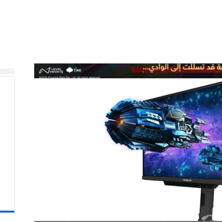
Honor of Kings تتعاون مع سلسلة أنمي DAN DA DAN لتأخذ اللاعبين إلى عالم
آيسر تكشف عن شاشات Predator وNitro الجديدة لتقديم تجارب ألعاب أكثر
كشفت آيسر عن مجموعة مُحدَّثة من شاشات الألعاب عالية الأداء ضمن سلسلتي Predator وNitro، تعتمد