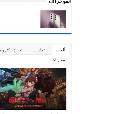
انفوجراف
الترجمة الصوتية الفورية في زوو
أصبحت فرق العمل العالمية اليوم هي المعيار ا
ألعاب
اتجاهات
تجارة الكتروني
مقارنات
الإمارات
في مؤشر جديد على التحول المتسارع نحو استخدا
م…