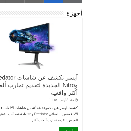
أجهزة
آيسر تكشف عن شاشات 
كيلوغرام واحد بتصميم Acer Comfort Touch الجديد لتجربة فاخرة أثناء التنقل
وNitro الجديدة لتقديم تجارب أل
لتزويد الشر…
أكثر واقعية
منذ 3 أيام
11
كشفت آيسر عن مجموعة مُحدَّثة من شاشات الألعاب عال
الأداء ضمن سلسلتي Predator وNitro، تعتمد أحد
العرض لتقديم تجارب ألعاب أكثر …
المزيد ..