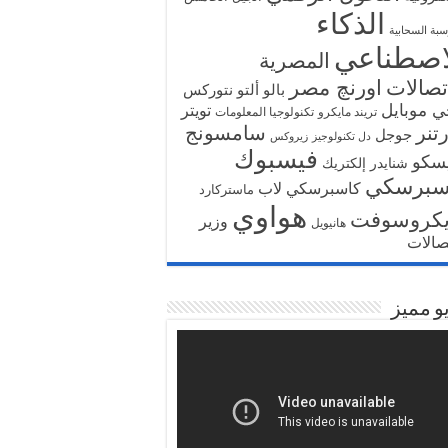
الذكاء
سبة السحابية
اصطناعي
المصرية
تصالات
اورنچ مصر
بالو ألتو نتوركس
ي موبايل
تويتر
تريند مايكرو
تكنولوجيا المعلومات
تنر
سامسونج
جوجل
دل تكنولوجيز
زيروكس
فيسبوك
سكو
شنايدر إلكتريك
سبرسكي
كاسبرسكي لاب
ماستركارد
هواوي
يكروسوفت
وزير
هانيويل
تصالات
و مميز