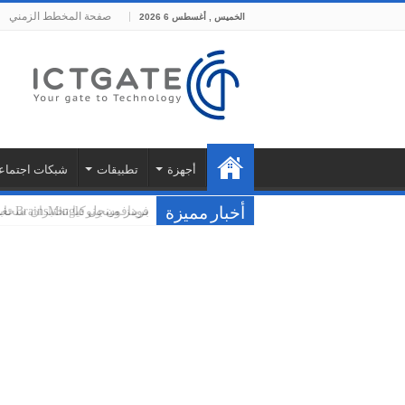
صفحة المخطط الزمني
الخميس , أغسطس 6 2026
الإمارات
أجهزة
تطبيقات
شبكات اجتماع
في مؤشر جديد على التحول المتسارع نحو استخدا
م…
فودافون ونوكيا تختبران سحا
أخبار مميزة