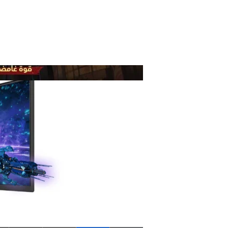
الظواهر الخارقة
أعلنت Honor of Kings، لعبة الموبا الأكثر انتشارًا في العالم، عن تعاونها مع سلسلة الأنمي اليابانية ال…
واقعية
أحدث تق…