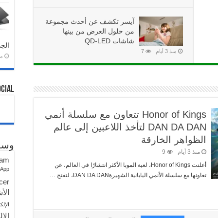
آيسر تكشف عن أحدث مجموعة
من حلول العرض من بينها
شاشات QD-LED
الجد
منذ 3 أيام
7
منذ 
ة من محطات العمل وأجهزة الكمبيوتر
أعلنت آيسر عن أربعة أجهزة جديدة ضمن سلسلة Veriton من أجهزة الكمبيوتر المكتبية التجارية ومحطات
ocial
Honor of Kings تتعاون مع سلسلة أنمي
DAN DA DAN لتأخذ اللاعبين إلى عالم
الظواهر الخارقة
وسو
منذ 3 أيام
9
ram
أعلنت Honor of Kings، لعبة الموبا الأكثر انتشارًا في العالم، عن
sApp
تعاونها مع سلسلة الأنمي اليابانية الشهيرةDAN DA DAN، لتفتح …
cer
الأش
الإلك
الإل