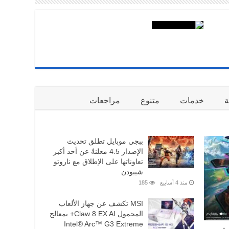
م: تحدّث بلغتك.. ونحن نهتم بالباقي
لسائد. لكن عندما يتحدث نصف المشاركين باللغة الصينية، بينم…
ة
خدمات
متنوع
مراجعات
ببجي موبايل تطلق تحديث
الإصدار 4.5 معلنةً عن أحد أكبر
دوبيزل: أكثر من 1.3 مليون إعلان أُنشئ بالذكاء الاصطناعي خلال 4 أشهر في
تعاوناتها على الإطلاق مع ناروتو
شيبودن
م الذكاء الاصطناعي في الحياة اليومية، أعلن دوبيزل، أكبر
منذ 4 أسابيع
185
MSI تكشف عن جهاز الألعاب
المحمول Claw 8 EX AI+ بمعالج
Intel® Arc™ G3 Extreme