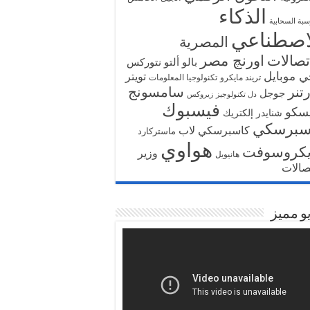
الذكاء
سبة السحابية
اصطناعي
المصرية
تصالات
اورنچ مصر
بالو ألتو نتوركس
ي موبايل
تويتر
تريند مايكرو
تكنولوجيا المعلومات
تنر
سامسونج
جوجل
دل تكنولوجيز
زيروكس
فيسبوك
سكو
شنايدر إلكتريك
سبرسكي
كاسبرسكي لاب
ماستركارد
هواوي
يكروسوفت
وزير
هانيويل
تصالات
و مميز