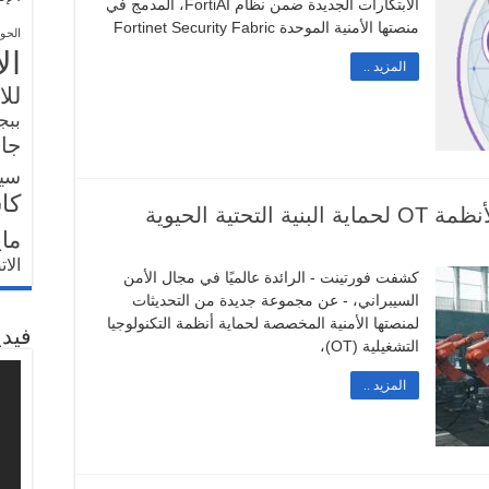
الابتكارات الجديدة ضمن نظام FortiAI، المدمج في
منصتها الأمنية الموحدة Fortinet Security Fabric
الحو
ال
المزيد ..
للا
ببج
جار
سي
كا
تية الحيوية
ما
الا
كشفت فورتينت - الرائدة عالميًا في مجال الأمن
السيبراني، - عن مجموعة جديدة من التحديثات
لمنصتها الأمنية المخصصة لحماية أنظمة التكنولوجيا
فيدي
التشغيلية (OT)،
المزيد ..