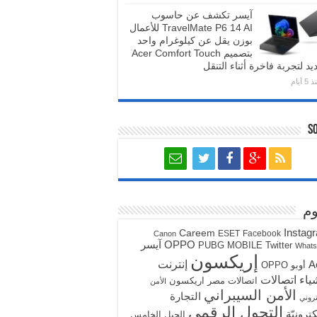
آيسر تكشف عن حاسوب
TravelMate P6 14 AI للأعمال
بوزن يقل عن كيلوغرام واحد
بتصميم Acer Comfort Touch
يد لتجربة فاخرة أثناء التنقل
5 أيام
S
م
Instag
Careem
ESET
Facebook
Canon
آيسر
OPPO
PUBG MOBILE
Twitter
What
إريكسون
A
إنترنت
أوبو OPPO
ياء
اتصالات
اتصالات مصر
اريكسون
الأمن
الأمن السيبراني
التجارة
تروني
التحول الرقمي
كترونيّة
الجيل الخامس