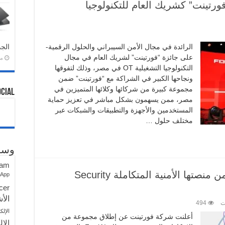
ة “فورتينت” كشريك العام للتكنولوجيا
الرائدة في مجال الأمن السيبراني والحلول الرقمية-
الجد
على جائزة “فورتينت” لشريك العام في مجال
منذ 
التكنولوجيا التشغيلية OT في مصر، وذلك لتفوقها
ونجاحها الكبير في الشراكة مع “فورتينت” ضمن
مجموعة كبيرة من شركائها وكلائها المتميزين في
ocial
مصر، ممن يسهمون بشكل مباشر في تعزيز حماية
المستخدمين والأجهزة والتطبيقات والشبكات عبر
مختلف حلول …
وسو
ram
فورتينت توسّع نطاق FortiAI ضمن منصتها الأمنية المتكاملة Security
sApp
cer
الأش
ت
494
الإلك
أعلنت شركة فورتينت عن إطلاق مجموعة من
الإل