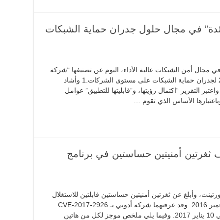
دة” في مجال حلول جدران حماية الشبكات
في مجال أمن الشبكات عالية الأداء، اليوم عن تصنيفها “شركة
رائدة” في تقرير غارتنر ماجيك كوادرانت 2017 لجدران حماية الشبكات على مستوى الشركات.1 وأشاد
Security F) من فوتينت، واعتبر التقرير “اكتمال رؤيتها، و”قابليتها للتطبيق” عوامل
باعتبارها الأساس الذي تقوم …
ثغرتين أمنيتين حساستين في برنامج
تينت، وأبلغ عن ثغرتين أمنيتين حساستين قابلتين للاستغلال
في برنامج Adobe Flash Player في شهر نوفمبر 2016. وقد عرفتهما شركة أدوبي بـ CVE-2017-2926
وCVE-2017-2927 وأطلقت رقعة لإغلاقهما في 10 يناير 2017. وفيما يلي ملخص موجز لكل من هاتين