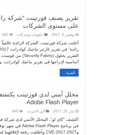
تقرير يصنف فورتينت “شركة رائ
على مستوى الشركات
نوفمبر 9, 2017
حكومات وشركات
892
أعلنت شركة فورتينت، الشركة الرائدة عالمياً 
التقرير بحلول (abric
أساسية لإدراجها في تقرير ماجيك كوادرانت. و
المزيد ..
محلل أمني لدى فورتينت يكتشف 
Adobe Flash Player
يناير 25, 2017
أمن الانترنت
640
اكتشف “كاي لو”، المحلل الأمني لدى شركة فور