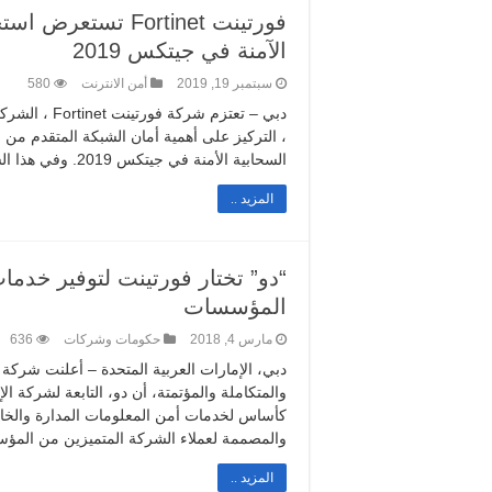
فورتينت Fortinet ت
الآمنة في جيتكس 2019
سبتمبر 19, 2019
أمن الانترنت
580
دبي – تعتزم ش
السحابية الأمنة في جيتكس 2019. وفي هذا الشأن، قال آلان بينيل، نائب الرئيس الإقليمي لشركة …
المزيد ..
“دو” تختار فورتينت لتوفير خدمات
المؤسسات
مارس 4, 2018
حكومات وشركات
636
دبي، الإمارات العربية المتحدة – أعلنت شركة 
والمتكاملة والمؤتمتة، أن دو، التابعة لشركة ا
والمصممة لعملاء الشركة المتميزين من المؤ
المزيد ..