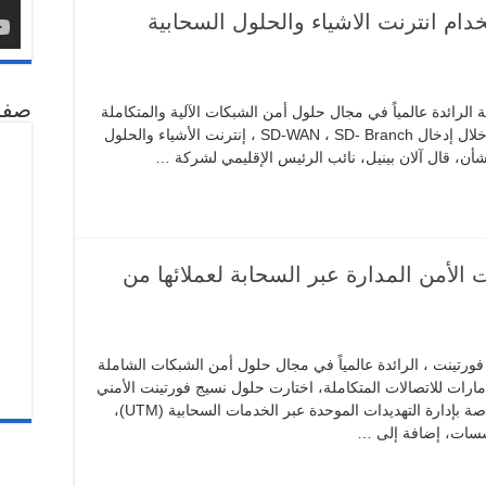
ستعرض استخدام انترنت الاشياء والحلول السحابية
صفح
ركة فورتينت Fortinet ، الشركة الرائدة عالمياً في مجال حلول أمن الشبكات الآلية والمتكاملة
، التركيز على أهمية أمان الشبكة المتقدم من خلال إدخال SD-WAN ، SD- Branch ، إنترنت الأشياء والحلول
 الأمن المدارة عبر السحابة لعملائها من
فورتينت ، الرائدة عالمياً في مجال حلول أمن الشبكات الشاملة
لإمارات للاتصالات المتكاملة، اختارت حلول نسيج فورتينت الأمني
كأساس لخدمات أمن المعلومات المدارة والخاصة بإدارة التهديدات الموحدة عبر الخدمات السحابية (UTM)،
سسات، إضافة إلى …