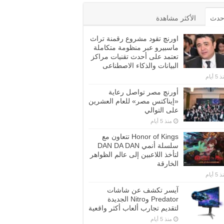
أحدث
الأكثر مشاهدة
اورنچ تقود مشروع رقمنة تراث
ماسبيرو عبر منظومة متكاملة
تعتمد على أحدث تقنيات مراكز
البيانات والذكاء الاصطناعى
5 أيام
أورنچ مصر تواصل رعاية
«إيناكتس مصر» للعام العشرين
على التوالي
منذ 5 أيام
Honor of Kings تتعاون مع
سلسلة أنمي DAN DA DAN
لتأخذ اللاعبين إلى عالم الظواهر
الخارقة
5 أيام
آيسر تكشف عن شاشات
Predator وNitro الجديدة
لتقديم تجارب ألعاب أكثر واقعية
منذ 5 أيام