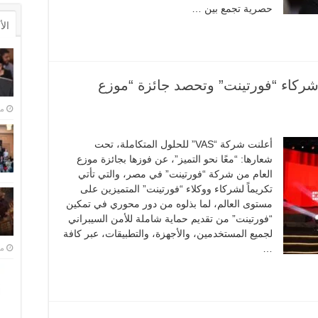
حصرية تجمع بين …
ال
در شركاء “فورتينت” وتحصد جائزة “موزع
منذ 
أعلنت شركة “VAS” للحلول المتكاملة، تحت
شعارها: “معًا نحو التميز”، عن فوزها بجائزة موزع
العام من شركة “فورتينت” في مصر، والتي تأتي
تكريماً لشركاء ووكلاء “فورتينت” المتميزين على
مستوى العالم، لما بذلوه من دور محوري في تمكين
“فورتينت” من تقديم حماية شاملة للأمن السيبراني
لجميع المستخدمين، والأجهزة، والتطبيقات، عبر كافة
…
منذ 