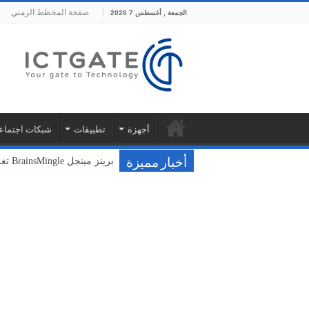
صفحة المخطط الزمني
الجمعة , أغسطس 7 2026
أجهزة
تطبيقات
شبكات اجتماع
برينز مينجل BrainsMingle تغلق جولتها التأسيسية بقيمة 400 ألف دولار من مجموعة بشرسوفت
فودافون ونوكيا تختبران سحا
أخبار مميزة