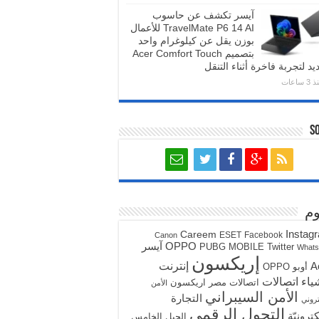
آيسر تكشف عن حاسوب
TravelMate P6 14 AI للأعمال
بوزن يقل عن كيلوغرام واحد
بتصميم Acer Comfort Touch
يد لتجربة فاخرة أثناء التنقل
3 ساعات
S
م
Instag
Careem
ESET
Facebook
Canon
آيسر
OPPO
PUBG MOBILE
Twitter
What
إريكسون
A
إنترنت
أوبو OPPO
ياء
اتصالات
اتصالات مصر
اريكسون
الأمن
الأمن السيبراني
التجارة
تروني
التحول الرقمي
كترونيّة
الجيل الخامس