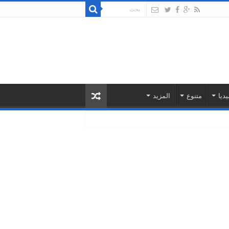
يديا
متنوع
المزيد