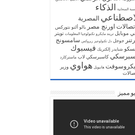
الذكاء
سبة السحابية
اصطناعي
المصرية
تصالات
اورنچ مصر
بالو ألتو نتوركس
ي موبايل
تويتر
تريند مايكرو
تكنولوجيا المعلومات
تنر
سامسونج
جوجل
دل تكنولوجيز
زيروكس
فيسبوك
سكو
شنايدر إلكتريك
سبرسكي
كاسبرسكي لاب
ماستركارد
هواوي
يكروسوفت
وزير
هانيويل
تصالات
و مميز