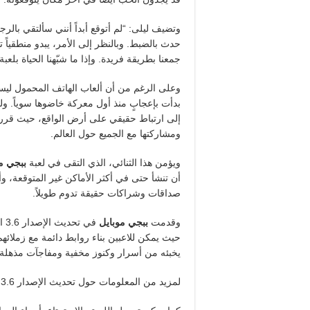
وتضيف ليلى: “لم أتوقع أبداً أنني سألتقي بالر
حدث بالضبط. وبالنظر إلى الأمر، يبدو منطقياً
جمعنا بطريقة فريدة. وإذا ما شبّهنا الحياة بلعب
وعلى الرغم من أن ألعاب الهاتف المحمول ليست م
بدأت بإعجابٍ منذ أول معركة خاضوها سوياً. ول
إلى ارتباط حقيقي على أرض الواقع، حيث قرر الث
ومشاركتها مع الجميع حول العالم.
ويؤمن هذا الثنائي، الذي التقى في لعبة
ببجي م
أن تنشأ حتى في أكثر الأماكن غير المتوقعة، وأ
صداقات وشراكات حقيقة تدوم طويلاً.
وقدمت
ببجي موبايل
حيث يمكن للاعبين بناء روابط دائمة مع زملائه
يخبئه من أسرار وكنوز مخفية ومفاجآت مذهلة.
لمزيد من المعلومات حول تحديث الإصدار 3.6 من