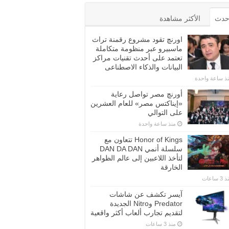
أحدث
الأكثر مشاهدة
اورنچ تقود مشروع رقمنة تراث
ماسبيرو عبر منظومة متكاملة
تعتمد على أحدث تقنيات مراكز
البيانات والذكاء الاصطناعى
ذ ساعة واحدة
أورنچ مصر تواصل رعاية
«إيناكتس مصر» للعام العشرين
على التوالي
منذ ساعة واحدة
Honor of Kings تتعاون مع
سلسلة أنمي DAN DA DAN
لتأخذ اللاعبين إلى عالم الظواهر
الخارقة
3 ساعات
آيسر تكشف عن شاشات
Predator وNitro الجديدة
لتقديم تجارب ألعاب أكثر واقعية
منذ 3 ساعات