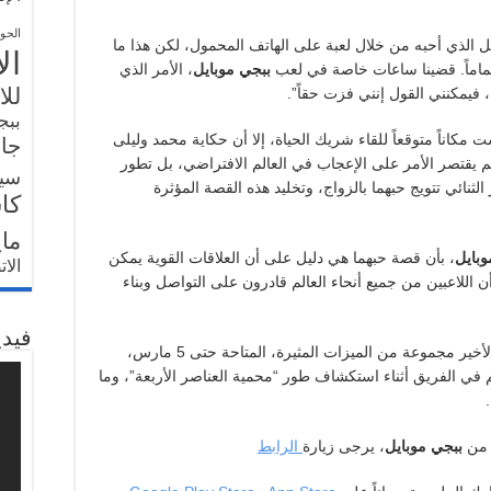
الحو
جل الذي أحبه من خلال لعبة على الهاتف المحمول، لكن هذا ما
ال
 تماماً. قضينا ساعات خاصة في لعب
ببجي موبايل
، الأمر الذي
للا
ة، فيمكنني القول إنني فزت حقاً”.
ببج
كاناً متوقعاً للقاء شريك الحياة، إلا أن حكاية محمد وليلى
جار
م يقتصر الأمر على الإعجاب في العالم الافتراضي، بل تطور
سي
نائي تتويج حبهما بالزواج، وتخليد هذه القصة المؤثرة
كا
ما
وبايل
، بأن قصة حبهما هي دليل على أن العلاقات القوية يمكن
الا
ن اللاعبين من جميع أنحاء العالم قادرون على التواصل وبناء
فيدي
في تحديث الإصدار 3.6 الأخير مجموعة من الميزات المثيرة، المتاحة حتى 5 مارس،
م في الفريق أثناء استكشاف طور “محمية العناصر الأربعة”، وما
ببجي موبايل
، يرجى زيارة
الرابط