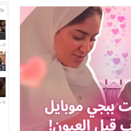
ال
من
منذ 