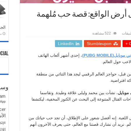
ى أرض الواقع: قصة حب مُلهمة
الجد
بيقات
522 مشاهدة
منذ 
LinkedIn
Stumbleupon
G
ocial
ي موبايل
(
PUBG MOBILE)
، إحدى أشهر ألعاب الهاتف
لاعب حول العالم.
ن قبل، حواجز العالم الرقمي ليجد هذا الثنائي من منطقة
 افتراضية.
وسو
موبايل
، نشأت بين محمد وليلى علاقة وطيدة. وتقاسما
ram
ت القتال المتنوعة إلى البحث عن الكنوز المخفية، ليكتشفا
sApp
cer
الأش
 اللعبة. إنه أفضل شعور على الإطلاق، أن تجد حب حياتك من
الإلك
م. نريد أن نشارك قصتنا مع العالم، حتى يعرف الآخرون أنهم
الإل