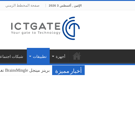
صفحة المخطط الزمني
الإثنين , أغسطس 3 2026
أجهزة
تطبيقات
شبكات اجتماعي
برينز مينجل BrainsMingle تغلق جولتها التأسيسية بقيمة 400 ألف دولار من مجموعة بشرسوفت
أخبار مميزة