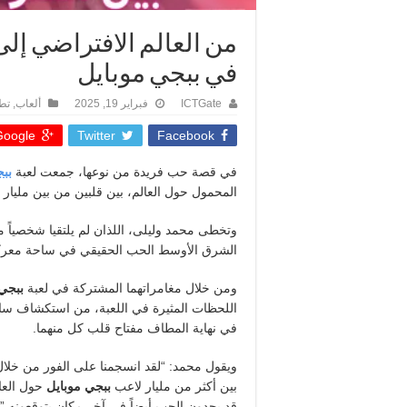
من العالم الافتراضي إل
في ببجي موبايل
ICTGate
فبراير 19, 2025
ألعاب
,
تط
oogle +
Twitter
Facebook
في قصة حب فريدة من نوعها، جمعت لعبة
ببج
المحمول حول العالم، بين قلبين من بين مليار 
وتخطى محمد وليلى، اللذان لم يلتقيا شخصياً م
الشرق الأوسط الحب الحقيقي في ساحة معركة
ومن خلال مغامراتهما المشتركة في لعبة
ببجي 
اللحظات المثيرة في اللعبة، من استكشاف ساحا
في نهاية المطاف مفتاح قلب كل منهما.
ويقول محمد: “لقد انسجمنا على الفور من خلال
بين أكثر من مليار لاعب
ببجي موبايل
حول العال
قد يجدون الحب أيضاً في آخر مكان يتوقعونه.”