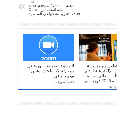
التالى
منصة ” Zoom ” تستخدم خدمة
البنية التحتية من Oracle
Cloud لتعزيز منصتها في السعودية
تعاون مع مؤسسة
الترجمة الصوتية الفورية في
 الإلكترونية لدعم
زووم: تحدّث بلغتك.. ونحن
أس العالم للرياضات
نهتم بالباقي
في باريس
منذ أسبوع واحد
وع واحد