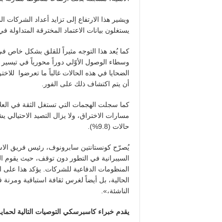
يستغلون بيانات الاعتماد المخترقة المتداولة ف
وسطاء الوصول الأوّلي دوراً محورياً في تيسير و
الضحايا في هذه الحالات غالباً ما تعرضوا للا
أن يتم اكتشاف ذلك على الفور.
مسارات الاختراق، ولا يزال التصيد الاحتيالي ي
حالات (9.8%).
يُصرّح كونستانتين سابرونوف، رئيس فريق الاس
السيبرانية في التطور دون توقف، حيث يقوم ال
المنظومات الدفاعية للشركات. يؤكد هذا على ال
الحالية، بل أيضاً لغرس ثقافة استباقية ومرنة 
الناشئة،».
يقدم خبراء كاسبرسكي التوصيات التالية لحماي