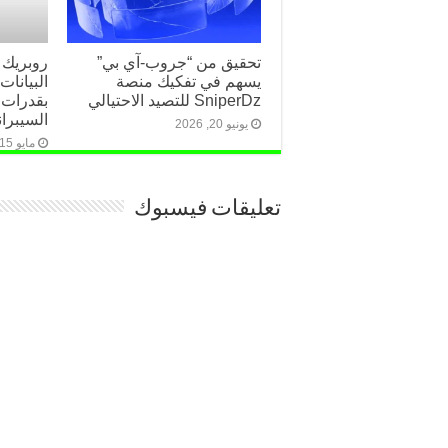
تحقيق من “جروب-آي بي”
روبريك 
يسهم في تفكيك منصة
البيانا
SniperDz للتصيد الاحتيالي
بقدرات 
السيبران
يونيو 20, 2026
مايو 15, 2026
تعليقات فيسبوك