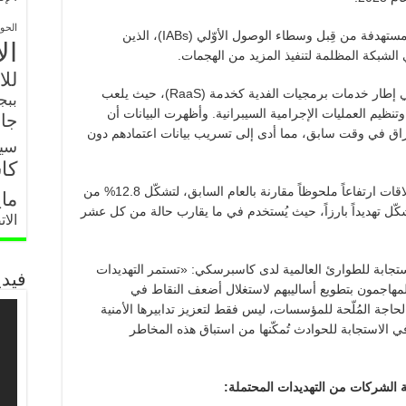
الحو
ويشير هذا الارتفاع إلى تزايد أعداد الشركات المستهدفة من قِبل وسطاء الوصول الأوّلي (IABs)، الذين
ال
ي الشبكة المظلمة لتنفيذ المزيد من الهجمات.
للا
كما يُعد هذا التوجه مثيراً للقلق بشكل خاص في إطار خدمات برمجيات الفدية كخدمة (RaaS)، حيث يلعب
ببج
تنظيم العمليات الإجرامية السيبرانية. وأظهرت البيانات أن
جار
ختراق في وقت سابق، مما أدى إلى تسريب بيانات اعتمادهم دون
سي
كا
كما سجلت الهجمات التي تستغل الثقة في العلاقات ارتفاعاً ملحوظاً مقارنة بالعام السابق، لتشكّل 12.8% من
ما
شكّل تهديداً بارزاً، حيث يُستخدم في ما يقارب حالة من كل عشر
الا
تجابة للطوارئ العالمية لدى كاسبرسكي: «تستمر التهديدات
فيدي
مهاجمون بتطويع أساليبهم لاستغلال أضعف النقاط في
حاجة المُلّحة للمؤسسات، ليس فقط لتعزيز تدابيرها الأمنية
في الاستجابة للحوادث تُمكّنها من استباق هذه المخاطر
ة الشركات من التهديدات المحتملة: