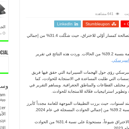
رنت
641 مشاهدة
LinkedIn
Stumbleupon
G
الجد
منذ 
شهد عام 2024 تزايداً في استغلال الحسابات الصالحة كمسار أوّلي للاختراق، حيث شكّلت 31.4% من إجمالي
ocial
ولا تزال التطبيقات الموجهة للعامة تتصدر القائمة بنسبة 39.2% من الحالات. وردت هذه النتائج في تقرير
اسبرسكي
.
برسكي رؤى حول الهجمات السيبرانية التي حقق فيها فريق
لى بيانات المؤسسات التي طلبت المساعدة في الاستجابة للحوادث، كما
عبر مختلف القطاعات والمناطق الجغرافية. ويساهم التقرير في
وسو
وتطوير استراتيجيات فعّالة للاستجابة للحوادث.
ram
sApp
تد لسنوات، حيث برزت التطبيقات الموجهة للعامة مجدداً كأبرز
cer
ام 2024.
الأش
الإلك
أصبحت الحسابات الصالحة ثاني أكثر مسارات الاختراق شيوعاً، مستحوذةً على نسبة 31.4% من الحوادث
الإل
202.