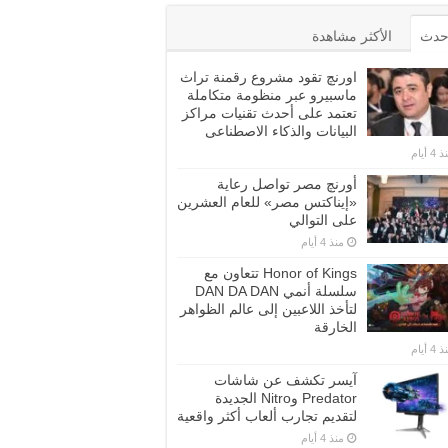
أحدث
الأكثر مشاهدة
اورنچ تقود مشروع رقمنة تراث
ماسبيرو عبر منظومة متكاملة
تعتمد على أحدث تقنيات مراكز
البيانات والذكاء الاصطناعى
4 أيام
أورنچ مصر تواصل رعاية
«إيناكتس مصر» للعام العشرين
على التوالي
منذ 4 أيام
Honor of Kings تتعاون مع
سلسلة أنمي DAN DA DAN
لتأخذ اللاعبين إلى عالم الظواهر
الخارقة
4 أيام
آيسر تكشف عن شاشات
Predator وNitro الجديدة
لتقديم تجارب ألعاب أكثر واقعية
منذ 4 أيام