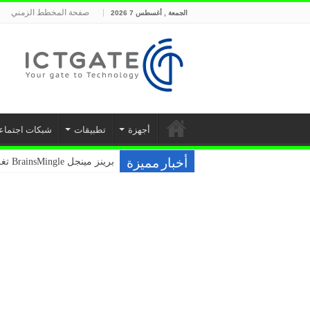
صفحة المخطط الزمني
الجمعة , أغسطس 7 2026
أجهزة
تطبيقات
شبكات اجتماع
برينز مينجل BrainsMingle تغلق جولتها التأسيسية بقيمة 400 ألف دولار من مجموعة بشرسوفت
فودافون ونوكيا تختبران سحا
أخبار مميزة