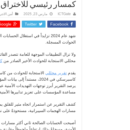
كمسار رئيسي للاختراق
ICTGate
مارس 23, 2025
أمن الانت
oogle +
Twitter
Facebook
الحوادث المسجلة.
محللي الاستجابة للحوادث الأخير الصادر من
ك
يقدم
تقرير محللي
الاستجابة للحوادث من كاس
كاسبرسكي في 2024، مستنداً إ
يرصد التقرير أبرز توجهات التهديدات الأمنية 
مساعدة المؤسسات على تعزيز تدابيرها الأمنية 
كشف التقرير عن استمرار اتجاه مثير للقلق يم
مسارات الهجمات السيبرانية، مستحوذةً على نسبة 39.2% من إجمالي الحوادث المسجلة في ع
الأمنية، مسجلةً بذلك ارتفاعاً ملحوظاً مقارنة بعام 3