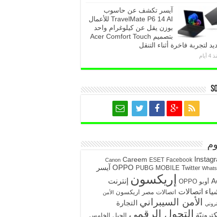
آيسر تكشف عن حاسوب
TravelMate P6 14 AI للأعمال
بوزن يقل عن كيلوغرام واحد
بتصميم Acer Comfort Touch
يد لتجربة فاخرة أثناء التنقل
4 أيام
S
م
Instag
Careem
ESET
Facebook
Canon
آيسر
OPPO
PUBG MOBILE
Twitter
What
إريكسون
A
إنترنت
أوبو OPPO
ياء
اتصالات
اتصالات مصر
اريكسون
الأمن
الأمن السيبراني
التجارة
تروني
التحول الرقمي
كترونيّة
الجيل الخامس