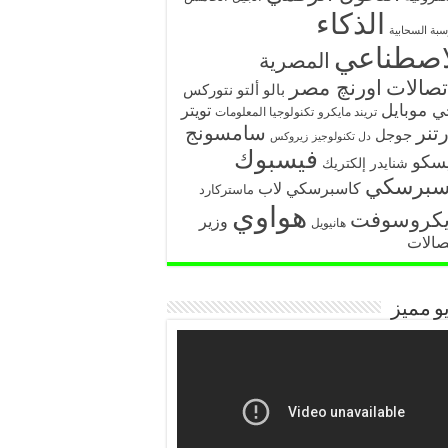
الذكاء
سبة السحابية
اصطناعي
المصرية
تصالات
اورنچ مصر
بالو ألتو نتوركس
ي موبايل
تويتر
تريند مايكرو
تكنولوجيا المعلومات
تنر
سامسونج
جوجل
دل تكنولوجيز
زيروكس
فيسبوك
سكو
شنايدر إلكتريك
سبرسكي
كاسبرسكي لاب
ماستركارد
هواوي
يكروسوفت
وزير
هانيويل
تصالات
و مميز