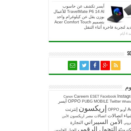
آيسر تكشف عن حاسوب
TravelMate P6 14 AI للأعمال
بوزن يقل عن كيلوغرام واحد
بتصميم Acer Comfort Touch
يد لتجربة فاخرة أثناء التنقل
4 أيام
S
م
Instag
Careem
ESET
Facebook
Canon
آيسر
OPPO
PUBG MOBILE
Twitter
What
إريكسون
A
إنترنت
أوبو OPPO
ياء
اتصالات
اتصالات مصر
اريكسون
الأمن
الأمن السيبراني
التجارة
تروني
التحول الرقمي
كترونيّة
الجيل الخامس