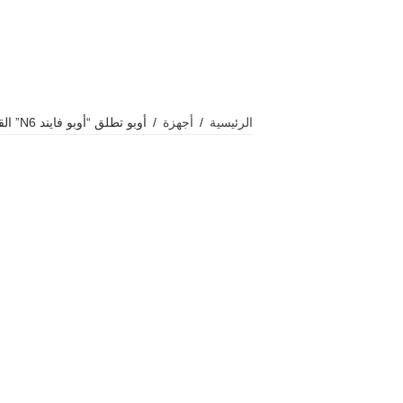
الرئيسية
/
أجهزة
/
أوبو تطلق “أوبو فايند N6” القابل للطي والمدعوم بالذكاء الاصطناعي