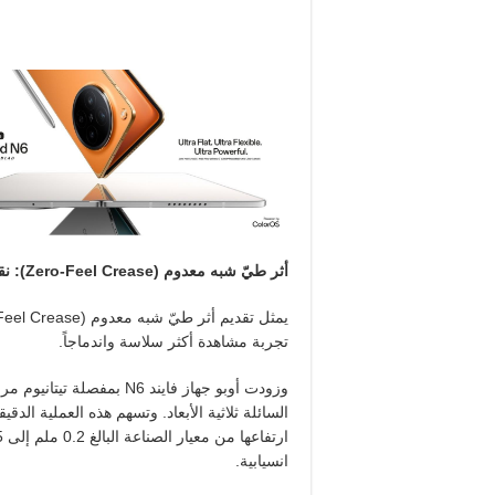
أثر طيّ شبه معدوم (
Zero-Feel Crease
): ن
يمثل تقديم أثر طيّ شبه معدوم (
Feel Crease
تجربة مشاهدة أكثر سلاسة واندماجاً.
وزودت أوبو جهاز فايند
N6
بمفصلة تيتانيوم مرن
السائلة ثلاثية الأبعاد. وتسهم هذه العملية ا
انسيابية.