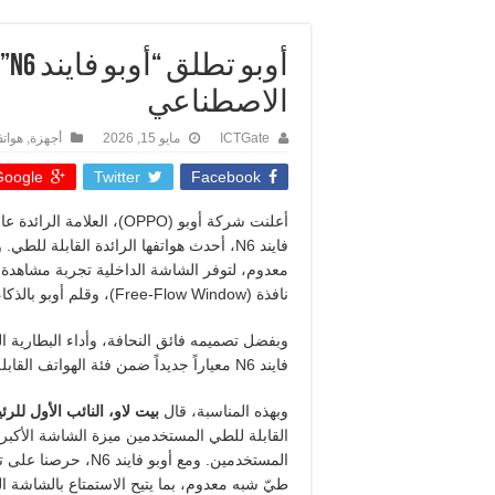
أو
الاصطناعي
ICTGate
مايو 15, 2026
أجهزة
,
هوات
oogle +
Twitter
Facebook
أعلنت شركة أوبو
(OPPO)
، العلامة الرائدة ع
فايند
N6
، أحدث هواتفها الرائدة القابلة للطي.
معدوم، لتوفر الشاشة الداخلية تجربة مشاهدة غ
نافذة
(Free-Flow Window)
، وقلم أوبو بالذك
وبفضل تصميمه فائق النحافة، وأداء البطارية ال
فايند
N6
معياراً جديداً ضمن فئة الهواتف القابل
وبهذه المناسبة، قال
بيت لاو، النائب الأول لل
القابلة للطي المستخدمين ميزة الشاشة الأكبر
المستخدمين. ومع أوبو فايند
N6
، حرصنا على تطو
طيّ شبه معدوم، بما يتيح الاستمتاع بالشاشة 