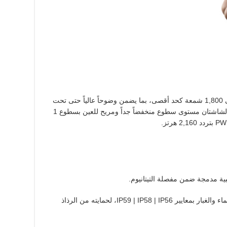
وتوفّر كلتا الشاشتين سطوعاً استثنائياً يصل إلى 1,800 شمعة كحد أقصى، بما يضمن وضوحاً عالياً حتى تحت
أشعة الشمس. ولمزيد من راحة العين، تدعم الشاشتان مستوى سطوع منخفضاً جداً ومريح للعين بسطوع 1
PW
بتردد 2,160 هرتز.
بية مدمجة ضمن مفصلة التيتانيوم
.
اء والغبار بمعايير
IP56
|
IP58
|
IP59
، لحمايته من الرذاذ