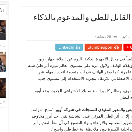
ال
بو تطلق “أوبو فايند N6” القابل للطي والمدعوم بالذكاء
ف ذكية
29 مشاهدة
منذ 
LinkedIn
Stumbleupon
G
المياً في مجال الأجهزة الذكية، اليوم عن إطلاق جهاز أوبو
 ويقدّم الهاتف ولأول مرة على مستوى العالم ميزة أثر طيّ شبه
امرة. كما يوفر الهاتف قدرات متقدمة لتعدد المهام عبر
اء الاصطناعي للارتقاء بتجربة الاستخدام إلى مستوى جديد
.
قوي، ونظام كاميرات هاسلبلاد الاحترافي الجديد، يضع أوبو
ة للطي.
منذ 
رئيس والمدير التنفيذي للمنتجات في شركة أوبو
: “تمنح الهواتف
، إلا أن أثر الطي المرئي على الشاشة بقي أحد أبرز مخاوف
ير التصميم والارتقاء بمواد التصنيع في آن معاً، لتقديم أثر
الداخلية الكبيرة دون ملاحظة أية خط طي واضح”.