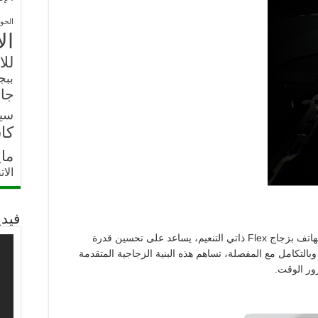
الحو
ال
للا
ببج
جار
سي
كا
ما
الا
فيدي
لهاتف بزجاج
Flex
ذاتي التنعيم، يساعد على تحسين قدرة
بالتكامل مع المفصلة، تساهم هذه البنية الزجاجية المتقدمة
ر الوقت.