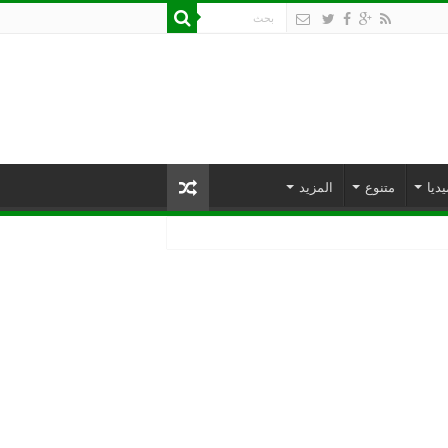
يديا
متنوع
المزيد