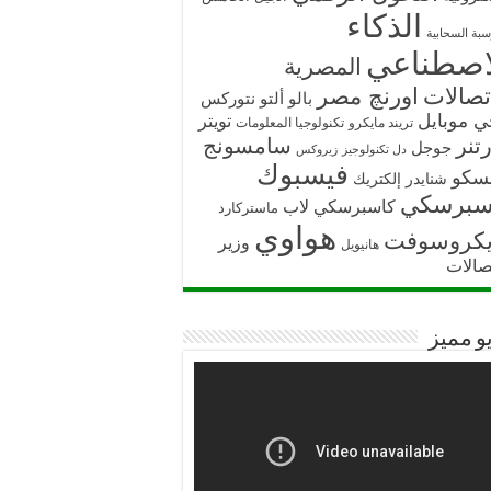
الذكاء
سبة السحابية
اصطناعي
المصرية
تصالات
اورنچ مصر
بالو ألتو نتوركس
ي موبايل
تويتر
تريند مايكرو
تكنولوجيا المعلومات
تنر
سامسونج
جوجل
دل تكنولوجيز
زيروكس
فيسبوك
سكو
شنايدر إلكتريك
سبرسكي
كاسبرسكي لاب
ماستركارد
هواوي
يكروسوفت
وزير
هانيويل
تصالات
و مميز