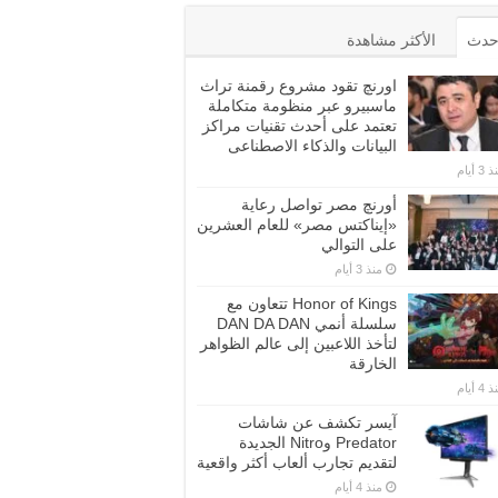
أحدث
الأكثر مشاهدة
اورنچ تقود مشروع رقمنة تراث
ماسبيرو عبر منظومة متكاملة
تعتمد على أحدث تقنيات مراكز
البيانات والذكاء الاصطناعى
3 أيام
أورنچ مصر تواصل رعاية
«إيناكتس مصر» للعام العشرين
على التوالي
منذ 3 أيام
Honor of Kings تتعاون مع
سلسلة أنمي DAN DA DAN
لتأخذ اللاعبين إلى عالم الظواهر
الخارقة
4 أيام
آيسر تكشف عن شاشات
Predator وNitro الجديدة
لتقديم تجارب ألعاب أكثر واقعية
منذ 4 أيام