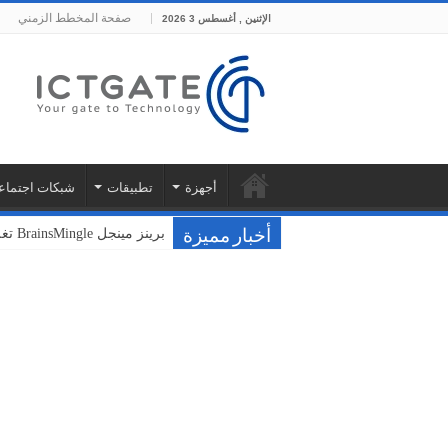
صفحة المخطط الزمني
الإثنين , أغسطس 3 2026
أجهزة
تطبيقات
شبكات اجتماع
برينز مينجل BrainsMingle تغلق جولتها التأسيسية بقيمة 400 ألف دولار من مجموعة بشرسوفت
فودافون ونوكيا تختبران سحا
أخبار مميزة