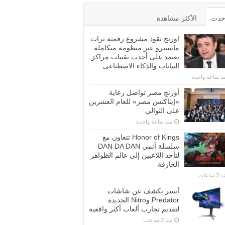
أحدث
الأكثر مشاهدة
اورنچ تقود مشروع رقمنة تراث
ماسبيرو عبر منظومة متكاملة
تعتمد على أحدث تقنيات مراكز
البيانات والذكاء الاصطناعى
ذ ساعة واحدة
أورنچ مصر تواصل رعاية
«إيناكتس مصر» للعام العشرين
على التوالي
منذ ساعة واحدة
Honor of Kings تتعاون مع
سلسلة أنمي DAN DA DAN
لتأخذ اللاعبين إلى عالم الظواهر
الخارقة
3 ساعات
آيسر تكشف عن شاشات
Predator وNitro الجديدة
لتقديم تجارب ألعاب أكثر واقعية
منذ 3 ساعات