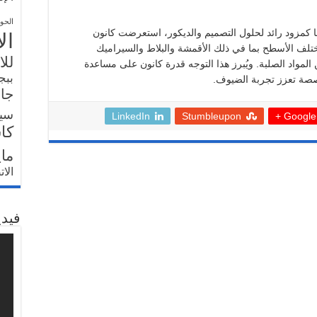
الحو
انتها كمزود رائد لحلول التصميم والديكور، استعرضت كانون
ال
ختلف الأسطح بما في ذلك الأقمشة والبلاط والسيراميك
للا
المواد الصلبة. ويُبرز هذا التوجه قدرة كانون على مساعدة
ببج
صصة تعزز تجربة الضيوف
.
جار
سي
LinkedIn
Stumbleupon
Google +
كا
ما
الا
فيدي