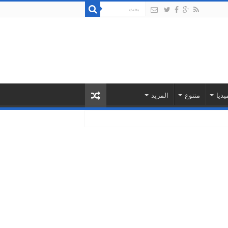
يديا
متنوع
المزيد