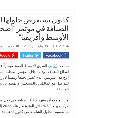
كانون تستعرض حلولها 
الضيافة في مؤتمر “أصح
الأوسط وأفريقيا”
ICTGate
يناير 13, 2025
حكومات و
oogle +
Twitter
Facebook
سلطت
كانون
الشرق الأوسط الضوء مؤخراً عل
لقطاع الضيافة، وذلك خلال “مؤتمر أصحاب الم
أتاح هذا المؤتمر، الذي يُعتبر تجمعاً رئيسياً ل
للتواصل مع المالكين والمشغلين والمطورين وا
المنطقة
.
من المتوقع أن يشهد قطاع الضيافة في دول مج
مركب يبلغ 7.5% خلال الفترة من عام 2023 إلى عام 2028، وفقاً لتقرير صادر عن
تم تصميم الحلول الشاملة من كانون لدعم هذا