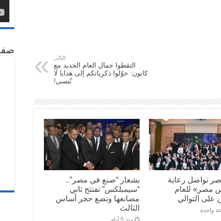
صفح
التالى
التقطوا جمال العام الجديد مع
كانون: حوّلوا ذكرياتكم إلى هدايا لا
تُنسى!
صر تواصل رعاية
بشعار “صنع في مصر”..
س مصر» للعام
“سيمبلكس” تفتتح ثاني
 على التوالي
مصانعها وتضع حجر أساس
الثالث
ة واحدة
منذ 5 أيام