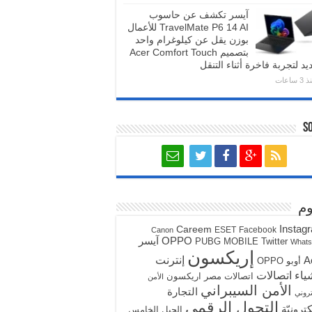
آيسر تكشف عن حاسوب
TravelMate P6 14 AI للأعمال
بوزن يقل عن كيلوغرام واحد
بتصميم Acer Comfort Touch
يد لتجربة فاخرة أثناء التنقل
3 ساعات
S
م
Instag
Careem
ESET
Facebook
Canon
آيسر
OPPO
PUBG MOBILE
Twitter
What
إريكسون
A
إنترنت
أوبو OPPO
ياء
اتصالات
اتصالات مصر
اريكسون
الأمن
الأمن السيبراني
التجارة
تروني
التحول الرقمي
كترونيّة
الجيل الخامس