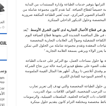
زامها بتوفير خدمات الطباعة وإدارة المستندات من البداية
مة خصيصاً لقطاع الضيافة. كما تقدم كانون مجموعة شاملة من
 لأقسام التصوير المركزي، حيث تُعتبر الطباعة المكثفة ضرورية
ة المخصصة وحلول الديكور الداخلي المبتكرة
.
الجد
منذ 
ق في قطاع الأعمال التجارية لدى كانون الشرق الأوسط
: “يُعد
مية في ظل المنافسة الشديدة التي يشهدها قطاع الضيافة اليوم.
 الكفاءة التشغيلية وصولاً إلى العلامات التجارية المخصصة
ocial
حتياجات المعقدة وتقدم مجموعة شاملة من الحلول التي تمكن
 يعزز الولاء ويرتقي بسمعة العلامة التجارية
“.
ها حلول مساحات العمل، مع التركيز على خدمات الطباعة
لطت الضوء على مقطع فيديو لدراسة حالة تبرز نجاح الشركة
وسو
م وفندق أتلانتس ذا رويال. أظهر هذا المثال القيمة الملموسة
رة الحجم النموذجية للفنادق الكبرى
.
ram
sApp
 حلول الطباعة المخصصة والتي تهدف إلى تعزيز تجارب
cer
الترحيب الشخصية، القوائم، اللافتات، مواد التدريب،
الأش
لافتات ذات الإضاءة الخلفية، الملصقات الفينيلية، والرسومات
الإلك
سائط مخصصة ومختلفة التزام كانون بتقديم حلول مبتكرة
الإل