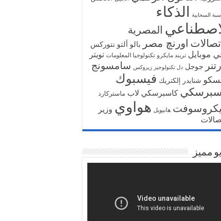
الذكاء
سبة السحابية
اصطناعي
المصرية
تصالات
اورنچ مصر
بالو ألتو نتوركس
ي موبايل
تويتر
تريند مايكرو
تكنولوجيا المعلومات
تنر
سامسونج
جوجل
دل تكنولوجيز
زيروكس
فيسبوك
سكو
شنايدر إلكتريك
سبرسكي
كاسبرسكي لاب
ماستركارد
هواوي
يكروسوفت
وزير
هانيويل
تصالات
و مميز