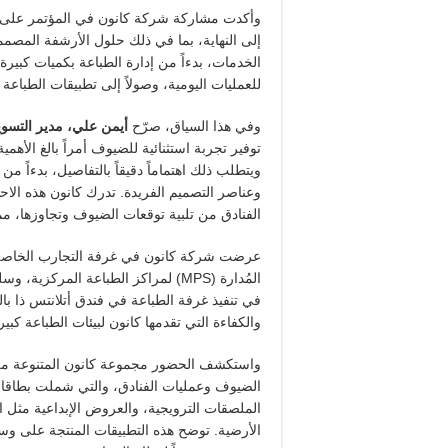
وأكدت مشاركة شركة كانون في المؤتمر على الت
إلى النهاية، بما في ذلك حلول الأرشفة المصم
الخدمات، بدءاً من إدارة الطباعة بكميات كبيرة
للعمليات اليومية، وصولاً إلى تطبيقات الطباع
وفي هذا السياق، صرّح
أيمن علي، مدير التسوي
توفير تجربة استثنائية للضيوف أمراً بالغ الأه
ويتطلب ذلك اهتماماً دقيقاً بالتفاصيل، بدءاً من
وعناصر التصميم الفريدة. تدرك كانون هذه الا
الفنادق من تلبية توقعات الضيوف وتجاوزها، مما
عرضت شركة كانون في غرفة التجارب الخاصة ب
المُدارة
(MPS)
لمراكز الطباعة المركزية، وس
في تنفيذ غرفة الطباعة في فندق أتلانتس ذا بال
والكفاءة التي تقدمها كانون لبيئات الطباعة كبي
واستكشف الحضور مجموعة كانون المتنوعة من
الضيوف وعمليات الفنادق، والتي شملت بطاقات 
الملصقات الترويجية، والعروض الإبداعية مثل ال
الأرضية. توضح هذه التطبيقات المنتجة على و