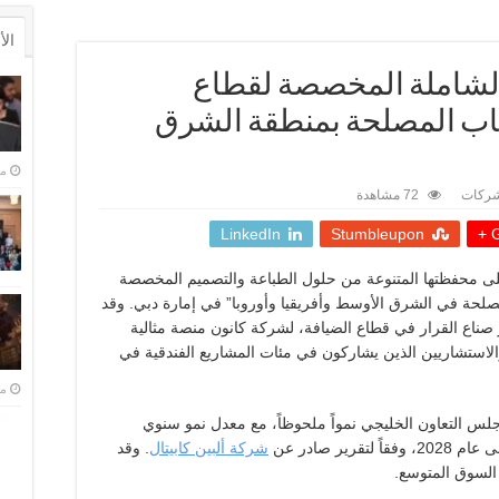
ال
الشاملة المخصصة لقطاع
اب المصلحة بمنطقة الشرق
من
شركات
72 مشاهدة
LinkedIn
Stumbleupon
G
ى محفظتها المتنوعة من حلول الطباعة والتصميم المخصصة
صلحة في الشرق الأوسط وأفريقيا وأوروبا” في إمارة دبي. وقد
أبرز صناع القرار في قطاع الضيافة، لشركة كانون منصة مثالية
لاستشاريين الذين يشاركون في مئات المشاريع الفندقية في
منذ 
لس التعاون الخليجي نمواً ملحوظاً، مع معدل نمو سنوي
شركة ألبين كابيتال
. وقد
 السوق المتوسع
.