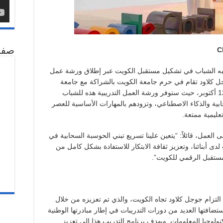
C
صفح
يلعبه الشباب في تشكيل مستقبل الكويت عبر إطلاق ورشة عمل
ة من جوجل كلاود تقام في حرم جامعة الكويت بالشراكة مع جامعة
الكويت ومؤسسة الكويت للتقدم العلمي في 12 أكتوبر، حيث ستوفر ورشة العمل التدريبية هذه للشباب
بية والذكاء الاصطناعي، وتزودهم بالمهارات الأساسية للعصر
عليمية ممتعة.
 العمل، قائلاً: “يتعين علينا تسريع تبني الحوسبة السحابية في
دى أبنائنا، وتعزيز ثقافة الابتكار للاستفادة بشكل كامل من
مستقبل الرقمي للكويت”.
التزام جوجل كلاود تجاه الكويت، والذي تم تعزيزه من خلال
تضافتها العديد من دورات التدريبات في إطار مبادرتها الوطنية
كنولوجيا المعلومات. ويهدف برنامج التدريب هذا إلى تعزيز