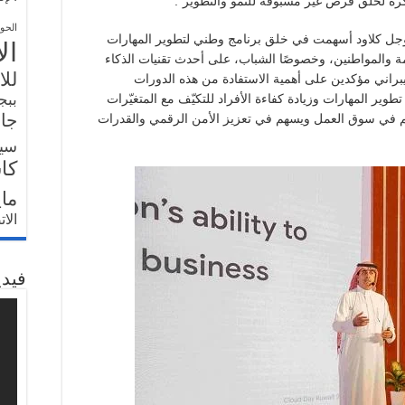
كرة لخلق فرص غير مسبوقة للنمو والتطوير”.
الحو
جوجل كلاود أسهمت في خلق برنامج وطني لتطوير المهارات
ال
 والمواطنين، وخصوصًا الشباب، على أحدث تقنيات الذكاء
للا
يبراني مؤكدين على أهمية الاستفادة من هذه الدورات
ير المهارات وزيادة كفاءة الأفراد للتكيّف مع المتغيّرات
ببج
جار
هم في سوق العمل ويسهم في تعزيز الأمن الرقمي والقدرات
سي
كا
ما
الا
فيدي