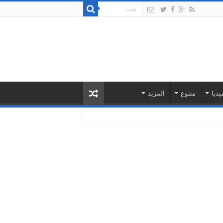
يديا
متنوع
المزيد