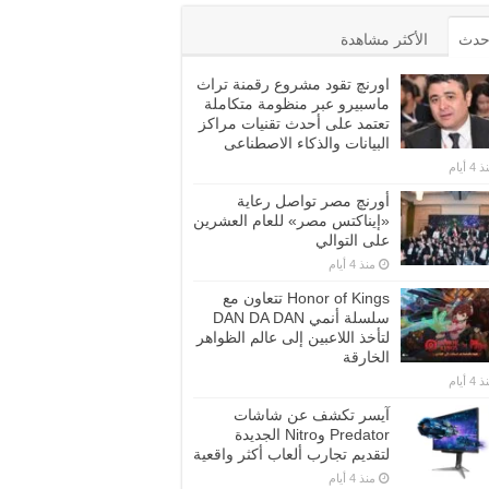
أحدث
الأكثر مشاهدة
اورنچ تقود مشروع رقمنة تراث
ماسبيرو عبر منظومة متكاملة
تعتمد على أحدث تقنيات مراكز
البيانات والذكاء الاصطناعى
4 أيام
أورنچ مصر تواصل رعاية
«إيناكتس مصر» للعام العشرين
على التوالي
منذ 4 أيام
Honor of Kings تتعاون مع
سلسلة أنمي DAN DA DAN
لتأخذ اللاعبين إلى عالم الظواهر
الخارقة
4 أيام
آيسر تكشف عن شاشات
Predator وNitro الجديدة
لتقديم تجارب ألعاب أكثر واقعية
منذ 4 أيام