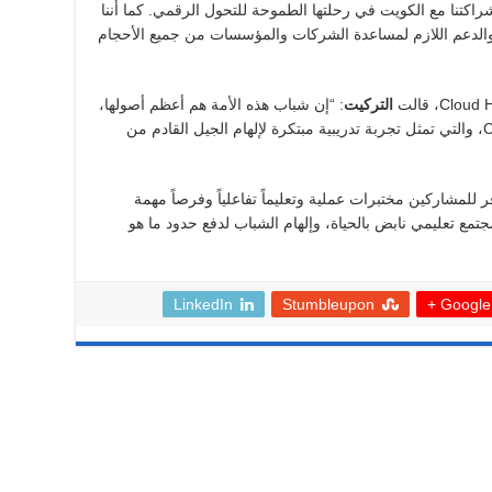
راكتنا مع الكويت في رحلتها الطموحة للتحول الرقمي. كما أننا
 والدعم اللازم لمساعدة الشركات والمؤسسات من جميع الأحجام
التركيت
: “إن شباب هذه الأمة هم أعظم أصولها،
ونحن فخورون بإطلاق ورشة عمل Cloud Hero، والتي تمثل تجربة تدريبية مبتكرة لإلهام الجيل القادم من
كر أن ورشة عمل Cloud Hero ستوفر للمشاركين مختبرات عملية وتعليماً تفاعلياً وفرصاً مهمة
جتمع تعليمي نابض بالحياة، وإلهام الشباب لدفع حدود ما هو
LinkedIn
Stumbleupon
Google +