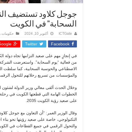
جوجل كلاود تستضيف النسخ
السحابة” في الكويت
ICTGate
أكتوبر 10, 2024
حكومات 
oogle +
Twitter
Facebook
في إنجازٍ مهم على صعيد التزامها تجاه دولة ا
من فعالية “يوم السحابة”. واستعرضت الشركة خ
الاصطناعي والحوسبة السحابية، كما سلطت ال
والمؤسسات من تسريع رحلاتهم للتحول الرقمي
وخلال الحدث ألقى معالي وزير الدولة لشئون ا
الخطوات الهامة التي قطعتها الكويت في رحلة 
على صعيد رؤية الكويت 2035.
وقال الوزير العمر: “أن التعاون مع جوجل كلاود
التكنولوجي، خاصة على صعيد رؤيتها نحو بناء اقت
والتحول الرقمي في جميع القطاعات في الكويت،