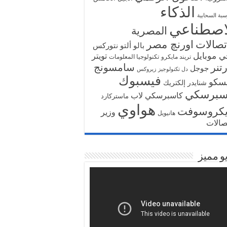
الذكاء
سبة السحابية
اصطناعي
المصرية
تصالات
اورنچ مصر
بالو ألتو نتوركس
ي موبايل
تويتر
تريند مايكرو
تكنولوجيا المعلومات
تنر
سامسونج
جوجل
دل تكنولوجيز
زيروكس
فيسبوك
سكو
شنايدر إلكتريك
سبرسكي
كاسبرسكي لاب
ماستركارد
هواوي
يكروسوفت
وزير
هانيويل
تصالات
و مميز