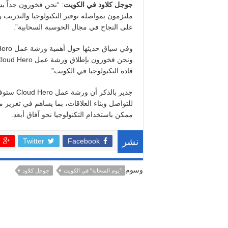
جوجل كلاود في الكويت
: “نحن فخورون جداً بش
ملتزمون بمواصلة توفير التكنولوجيا والتدريب
على النجاح في مجال الحوسبة السحابية”.
وفي سياق حديثها حول أهمية ورشة عمل Cloud Hero، قالت
قادة التكنولوجيا في الكويت”.
جدير بالذ
للتواصل وبناء العلاقات، بما يساهم في تعزيز م
ممكن باستخدام التكنولوجيا نحو آفاق أبعد.
Twitter
Facebook
نشر
وسوم
"يوم السحابة" في الكويت
جوجل كلاود