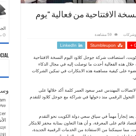
ة الافتتاحية من فعالية “يوم
الجد
وشركات
59 مشاهدة
منذ 
LinkedIn
Stumbleupon
G
ocial
لكويت، استضافت شركة جوجل كلاود اليوم النسخة الافتتاحية
لال هذه الفعالية أحدث ما توصلت إليه في مجال الذكاء
ضوء على كيفية مساهمة هذه الابتكارات في تمكين الشركات
.
لاتصالات المهندس عمر سعود العمر كلمة أكد خلالها على
وسو
التحول الرقمي منذ دخولها في شراكة مع جوجل كلاود للتقدم
ram
sApp
cer
 يعد إنجازاً مهماً في سياق سعي دولة الكويت نحو التقدم
الأش
صاد قائم على المعرفة، و أن هذا التعاون بمثابة محفز للابتكار
الإلك
 مما سيمكننا من الاستفادة من الخدمات الرقمية الجديدة،
الإل