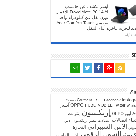
آيسر تكشف عن حاسوب
TravelMate P6 14 AI للأعمال
بوزن يقل عن كيلوغرام واحد
بتصميم Acer Comfort Touch
يد لتجربة فاخرة أثناء التنقل
4 أيام
S
م
Instag
Careem
ESET
Facebook
Canon
آيسر
OPPO
PUBG MOBILE
Twitter
What
إريكسون
A
إنترنت
أوبو OPPO
ياء
اتصالات
اتصالات مصر
اريكسون
الأمن
الأمن السيبراني
التجارة
تروني
التحول الرقمي
كترونيّة
الجيل الخامس