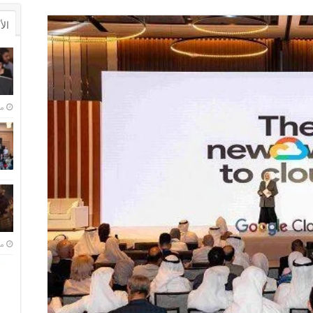
ال
منذ 
منذ 