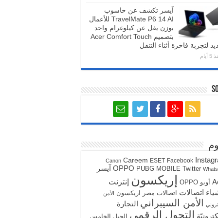
آيسر تكشف عن حاسوب
TravelMate P6 14 AI للأعمال
بوزن يقل عن كيلوغرام واحد
بتصميم Acer Comfort Touch
يد لتجربة فاخرة أثناء التنقل
5 أيام
S
م
Instag
Careem
ESET
Facebook
Canon
آيسر
OPPO
PUBG MOBILE
Twitter
What
إريكسون
A
إنترنت
أوبو OPPO
ياء
اتصالات
اتصالات مصر
اريكسون
الأمن
الأمن السيبراني
التجارة
تروني
التحول الرقمي
كترونيّة
الجيل الخامس