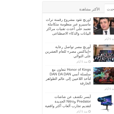
أحدث
الأكثر مشاهدة
اورنچ تقود مشروع رقمنة تراث
ماسبيرو عبر منظومة متكاملة
تعتمد على أحدث تقنيات مراكز
البيانات والذكاء الاصطناعى
5 أيام
أورنچ مصر تواصل رعاية
«إيناكتس مصر» للعام العشرين
على التوالي
منذ 5 أيام
Honor of Kings تتعاون مع
سلسلة أنمي DAN DA DAN
لتأخذ اللاعبين إلى عالم الظواهر
الخارقة
5 أيام
آيسر تكشف عن شاشات
Predator وNitro الجديدة
لتقديم تجارب ألعاب أكثر واقعية
منذ 5 أيام