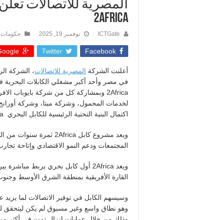
المصرية للاتصالات تعلن
2Africa
ICTGate
نوفمبر 19, 2025
حكومات 
oogle +
Twitter
Facebook
أعلنت الشركة
المصرية للاتصالات
، الشركة الر
في مصر وأحد أكبر مشغلي الكابلات البحرية في
2Africa وبمشاركة كل من شركة بايوباب ا
لخدمات المحمول، وشركة ميتا، وشركة أورانج
اكتمال البنية التحتية الرئيسية للكابل البحري 2Africa الذي يضع معياراً جديداً للربط البحري عالمياً.
ويعد مشروع كابل 2Africa 
المجتمعات ودعم النمو الاقتصادي وإتاحة تجارب 
ويعد 2Africa أول كابل بحري يربط م
القارة الأفريقية بمنطقة الشرق الأوسط وجنوب 
وهو نطاق واسع وغير مسبوق لم يكن ليتحقق لول
وذلك من خلال عمليات إنزال تمت في أكثر من 33 دولة حتى الآن