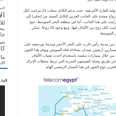
الحو
ويُحَقِقُ الكابل نقلة نوعية في إتاحة السعات الدولية للقارة الأفريقية، حيث يدعم الكابل سعات 21 تيرابيت لكل
ال
ج من الألياف الضوئية، وذلك من إجمالي 8 أزواج ممتدة على الجانب الغربي للكابل الممتد من إنجلترا إلى
للا
أفريقيا ليصل إجمالي السعة إلى 168 تيرابيت على هذا الجانب، أما في منطقة البحر المتوسط، تتيح
المسافات الأقصر سعات أكبر، تزيد عن 30 تيرابيت لكل زوج من الألياف فيها، ومع وجود 16 زوجًا، يمكن
ببج
جار
سي
بحري 2Africa بمصر في كل من مدينة رأس غارب على البحر الأحمر ومدينة بورسعيد على
كا
سارين أرضيين يمتدان بمحاذاة قناة السويس ويوفر هذا العبور
روبا، من خلال مسارات سلسة باستخدام أحدث تقنيات الألياف
ما
 عن طريق وصلة الفيستون البحرية التي تربط محطات الإنزال
الا
يز تنوع العبور في هذا المسار الرئيسي الهام.
فيدي