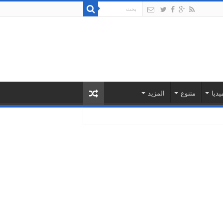
يديا
متنوع
المزيد