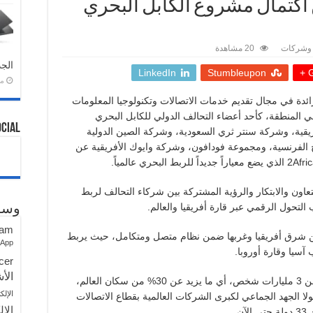
 اكتمال مشروع الكابل البحري
وشركات
20 مشاهدة
الجد
LinkedIn
Stumbleupon
G
منذ 
ائدة في مجال تقديم خدمات الاتصالات وتكنولوجيا المعلومات
 المنطقة، كأحد أعضاء التحالف الدولي للكابل البحري
ocial
لافريقية، وشركة سنتر ثري السعودية، وشركة الصين الدولية
 الفرنسية، ومجموعة فودافون، وشركة وايوك الأفريقية عن
ثمرة سنوات من التعاون والابتكار والرؤية المشتركة بين شركاء التحالف لربط
التحول الرقمي عبر قارة أفريقيا والعالم.
وسو
ram
باشرة بين شرق أفريقيا وغربها ضمن نظام متصل ومتكامل، حيث يربط
sApp
آسيا وقارة أوروبا.
cer
الأش
وسيسهم الكابل في توفير الاتصالات لما يزيد عن 3 مليارات شخص، أي ما يزيد عن 30% من سكان العالم،
الإلك
ا الجهد الجماعي لكبرى الشركات العالمية بقطاع الاتصالات
الإل
.