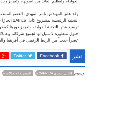
الدولية، وتعظيم العائد من أصولها، وتعزيز رياد
وقد علق المهندس تامر المهدي، العضو المنتدب وا
التحتية الرئ
توسيع بنيتها التحتية الدولية، وتعزيز دورها كمحو
حلول متطورة لا مثيل لها لجميع شركائنا وعملائن
عصراً جديداً من الربط الرقمي في أفريقيا والعا
Twitter
Facebook
نشر
وسوم
الكابل البحري 2AFRICA
المصرية للاتصالات