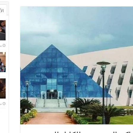
ال
منذ 
منذ 