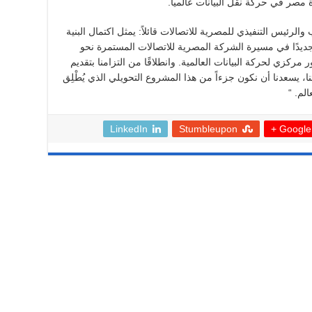
ة مصر في حركة نقل البيانات عالمياً.
لرئيس التنفيذي للمصرية للاتصالات قائلاً: يمثل اكتمال البنية
يسية لمشروع كابل 2Africa إنجازًا جديدًا في مسيرة الشركة المصرية للاتصالات المستمرة نحو
ر مركزي لحركة البيانات العالمية. وانطلاقًا من التزامنا بتقديم
ا، يسعدنا أن نكون جزءاً من هذا المشروع التحويلي الذي يُطْلِق
لم. “
LinkedIn
Stumbleupon
Google +