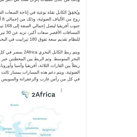
زو
جنوب 
للنظام تقديم سعة تفوق 180 تيرابيت في البحر المتوسط.
ويتم ربط الكابل ال
البحر المتوسط. وتم الربط بين المحطتين عبر م
ربطاً بين القارات الثلاثة، أفريقيا وآسيا وأو
الضوئية، ويتم دعم هذه المسارات بمسار ثالث
في كل من رأس غارب والزعفرانة والسويس لتعز