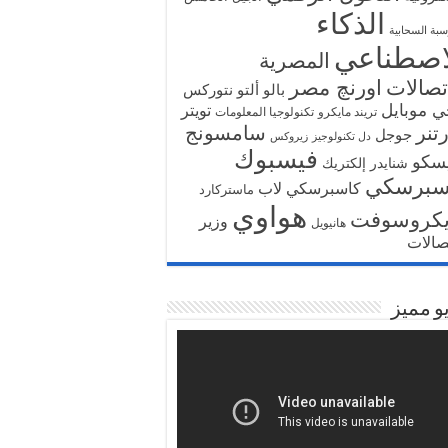
الذكاء
سبة السحابية
اصطناعي
المصرية
تصالات
اورنچ مصر
بالو ألتو نتوركس
ي موبايل
تويتر
تريند مايكرو
تكنولوجيا المعلومات
تنر
سامسونج
جوجل
دل تكنولوجيز
زيروكس
فيسبوك
سكو
شنايدر إلكتريك
سبرسكي
كاسبرسكي لاب
ماستركارد
هواوي
يكروسوفت
وزير
هانيويل
تصالات
و مميز