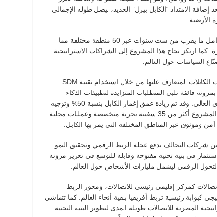
د إضافة الامتداد “الكابل بيرل” الجديد، ليصل طوله الإجمالي
وقد استغرق إنشاء الكابل البحري 2Africa بالكامل ما يقرب من ست سنوات عبر 50 منطقة مختلفة مما
رة. كما ارتكز نجاح هذا المشروع إلى الشراكات الاستراتيجية
صنّاع السياسات حول العالم.
يمتلك كابل 2Africa سعة تزيد عن ضعف سعات الكابلات المتعارف عليها من خلال استخدام تقنية SDM
مرونة فائقة تلبي المتطلبات المتزايدة لتطبيقات الذكاء
الاصطناعي والحوسبة السحابية والنطاق الترددي العالي. وقد تم زيادة عمق إغمار الكابل بنسبة 50% وتوجيه
مساره بعناية لتجنب المخاطر البحرية. وتطلَّب المشروع أكثر من 35 سفينة بحرية متخصصة وعمليات محلية
 وموثوق عبر المناطق المختلفة التي يمر بها الكابل.
 الالتزام المشترك بين شركات التحالف بدفع عجلة الربط الرقمي وتحقيق النمو
تثمار في بنية تحتية مفتوحة وقابلة للتوسع في تعزيز مرونة
التحول الرقمي ليشمل مليارات الأشخاص حول العالم.
تصالات كمركز إقليمي رئيسي للاتصالات، ومحور الربط
جي كبوابة رئيسية تربط أفريقيا ببقية أنحاء العالم. كما تتماشى
ة المصرية للاتصالات طويلة المدى لتطوير البنية التحتية