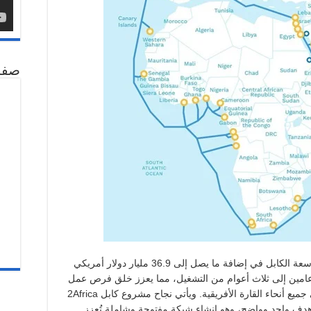
صفح
ومن المتوقع أن تساهم هذه النقلة النوعية في سعة الكابل في إضافة ما يصل إلى 36.9 مليار دولار أمريكي
ول عامين إلى ثلاث أعوام من التشغيل، مما يعزز خلق فرص عمل
جديدة ويدعم ريادة الأعمال ومراكز الابتكار في جميع أنحاء القارة الأفريقية. ويأتي نجاح مشروع كابل 2Africa
هدف واحد وواضح، وهو إنشاء شبكة مفتوحة وشاملة تُعزز