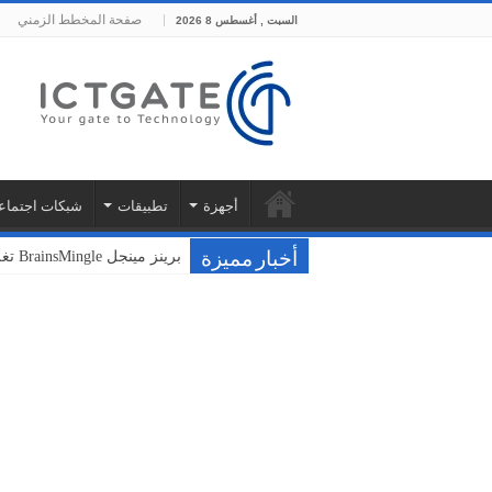
صفحة المخطط الزمني
السبت , أغسطس 8 2026
أجهزة
تطبيقات
شبكات اجتماع
برينز مينجل BrainsMingle تغلق جولتها التأسيسية بقيمة 400 ألف دولار من مجموعة بشرسوفت
فودافون ونوكيا تختبران سحا
أخبار مميزة