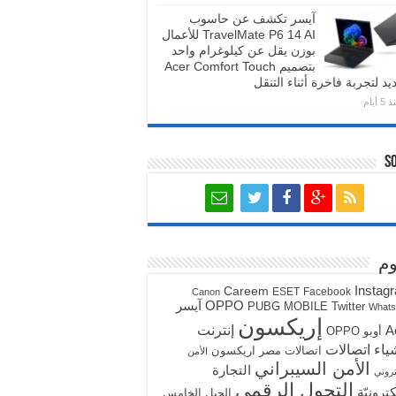
آيسر تكشف عن حاسوب
TravelMate P6 14 AI للأعمال
بوزن يقل عن كيلوغرام واحد
بتصميم Acer Comfort Touch
يد لتجربة فاخرة أثناء التنقل
5 أيام
S
م
Instag
Careem
ESET
Facebook
Canon
آيسر
OPPO
PUBG MOBILE
Twitter
What
إريكسون
A
إنترنت
أوبو OPPO
ياء
اتصالات
اتصالات مصر
اريكسون
الأمن
الأمن السيبراني
التجارة
تروني
التحول الرقمي
كترونيّة
الجيل الخامس