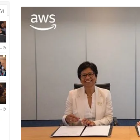
ال
منذ 
منذ 