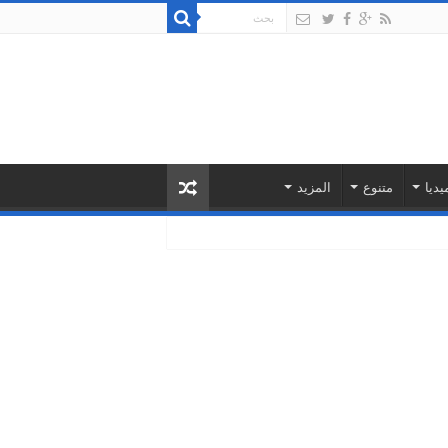
يديا
متنوع
المزيد