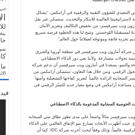
الحو
س التنفيذي للشؤون التقنية والرقمية في أرامكس: “يشكل
ال
استراتيجيتنا العالمية للابتكار والتحديث. سنتمكن عبر نقل
للا
ى أمازون ويب سيرفيسز، من تخفيض التكاليف وتعزيز الأمان
نةً لمستقبلنا اللوجستي. وتتيح لنا هذه الخطوة فرصة تسريع
ببج
م تجربة فائقة وموثوقة لعملائنا حول العالم”.
جار
سي
ئيس شركة أمازون ويب سيرفيسز في منطقة أوروبا والشرق
كا
ية تحولات متسارعة. ولأننا نعي دور الذكاء الاصطناعي
ءة والنمو، يسعدنا في أمازون ويب سيرفيسز أن ندعم شركة
ما
تحول الرقمي. ومن خلال هذا التعاون، ستتمكن أرامكس من
الا
سحابية الرائدة عالمياً لتعزيز كفاءتها التشغيلية وأمنها
إلى مساعدة أرامكس في وضع معيار جديد للتميّز الرقمي في
فيدي
 الحوسبة السحابية المدعومة بالذكاء الاصطناعي
 ويب سيرفيسز مثالاً واضحاً على مدى تطور نطاق تبني السحابة
. حيث أظهرت الأبحاث تسارع نمو الإنفاق العالمي على الذكاء
إجمالي الاستثمارات الرقمية عالمياً، وذلك وفقاً لبحث أجرته شركة IDC. كما أن