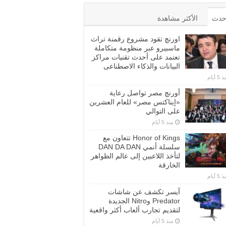
أحدث
الأكثر مشاهدة
اورنچ تقود مشروع رقمنة تراث
ماسبيرو عبر منظومة متكاملة
تعتمد على أحدث تقنيات مراكز
البيانات والذكاء الاصطناعى
5 أيام
أورنچ مصر تواصل رعاية
«إيناكتس مصر» للعام العشرين
على التوالي
منذ 5 أيام
Honor of Kings تتعاون مع
سلسلة أنمي DAN DA DAN
لتأخذ اللاعبين إلى عالم الظواهر
الخارقة
5 أيام
آيسر تكشف عن شاشات
Predator وNitro الجديدة
لتقديم تجارب ألعاب أكثر واقعية
منذ 5 أيام