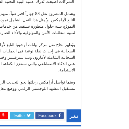
الشركات أصبحت تُدرك أهمية البنية التحتية الس
التابع لأرامكس. ويُمثل هذا النقل الشامل نموذج
النموذج ببنية حلول متطورة تستفيد من خدمات
لتلبية متطلبات الأمن والموثوقية والأداء الصارم
ويُظهر نجاح نقل مركز بيانات أوشينيا التابع 
السحابية في إحداث نقلة نوعية في العمليات الل
السحابية الشاملة لأمازون ويب سيرفيسز وخبرة
على الذكاء الاصطناعي والتي ستعزز الكفاءة ال
الاستدامة.
وبينما تواصل أرامكس رحلتها نحو التحديث ال
مستقبل المشهد اللوجستي الرقمي ووضع معايير 
Twitter
Facebook
نشر