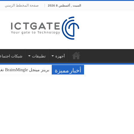
صفحة المخطط الزمني
السبت , أغسطس 8 2026
أجهزة
تطبيقات
شبكات اجتماع
برينز مينجل BrainsMingle تغلق جولتها التأسيسية بقيمة 400 ألف دولار من مجموعة بشرسوفت
فودافون ونوكيا تختبران سحا
أخبار مميزة