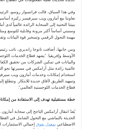
وفي هذا السياق، قالت فرانسواز روسو، الرئي
تعاوننا مع أمازون ويب سيرفيسز ركيزة أساسية ل
بنيتنا التحتية إلى السحابة الرائدة عالمياً لد
وسنبني أساساً أكثر مرونة وقابلية للتوسع ومتا
مهمة التحول الرقمي وتسخير قوة البيانات وتقدي
ومن جانبها، أضافت تانوجا رانديري، نائب ر
الأوسط وإفريقيا: “يشهد قطاع الخدمات اللوجست
والبيانات في تمكين الشركات من تحقيق الكفا
عالمية رائدة مثل أرامكس في مسيرتها نحو ال
استخدام إمكانات وخدمات أمازون ويب سيرفيسز ال
وتمهيد الطريق لآفاق جديدة للابتكار. ونتطلع 
قطاع الخدمات اللوجستية العالمي”.
خطة مستقبلية تهدف إلى الاستفادة من إمكانات
يُعدّ انتقال أرامكس الناجح إلى سحابة أمازون
الحديثة بالتماشي مع التحول الشامل في القطاع
الاصطناعي
بمعدل يفوق