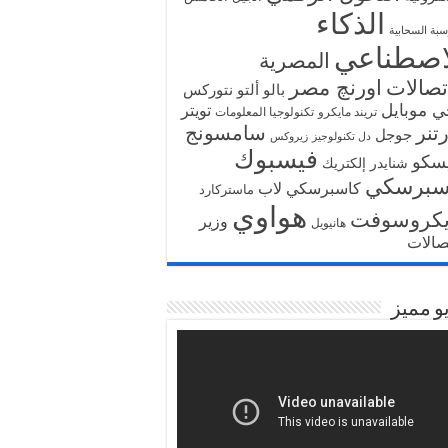
الذكاء
سبة السحابية
اصطناعي
المصرية
تصالات
اورنچ مصر
بالو ألتو نتوركس
ي موبايل
تويتر
تريند مايكرو
تكنولوجيا المعلومات
تنر
سامسونج
جوجل
دل تكنولوجيز
زيروكس
فيسبوك
سكو
شنايدر إلكتريك
سبرسكي
كاسبرسكي لاب
ماستركارد
هواوي
يكروسوفت
وزير
هانيويل
تصالات
و مميز