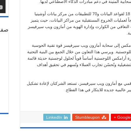
حابية المتينة في دعم مبادرات الذكاء الاصطناعي لديها.
وشمل المشروع نقل 88 جهازاً افتراضياً، منهم 18 لقواعد البيانات و70 للتطبيقات من مركز بيانات أوشينيا
اً لعمليات الخروج المستقبلية من مراكز البيانات، حيث يتميز
 التعافي من الكوارث وإدارة الهوية من أمازون ويب سيرفيسز
صفح
ة.
لأرامكس إلى سحابة أمازون ويب سيرفيسز قوة تقنية الحوسبة
وجستية. ويرسي هذا التعاون من خلال الجمع بين البنية التحتية
 أرامكس اللوجستية أساساً قوياً لحلول لوجستية حديثة قائمة
تشغيلية وتُحسّن تجارب العملاء وتُسهم في تحقيق أهداف
رقمي مع أمازون ويب سيرفيسز، تستعد الشركتان لإعادة تشكيل
عالمية جديدة للابتكار في هذا القطاع.
LinkedIn
Stumbleupon
Google +