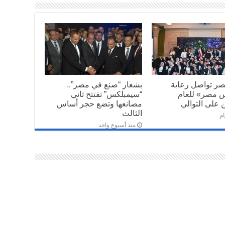
صر تواصل رعاية
بشعار “صنع في مصر”..
س مصر» للعام
“سيمبلكس” تفتتح ثاني
 على التوالي
مصانعها وتضع حجر أساس
الثالث
منذ أسبوع واحد