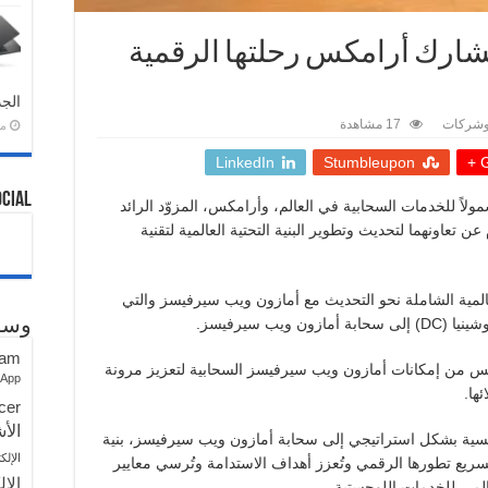
ارك أرامكس رحلتها الرقمية
الجد
وشركات
17 مشاهدة
منذ 
LinkedIn
Stumbleupon
G
ocial
مولاً للخدمات السحابية في العالم، وأرامكس، المزوّد الرائد
عن تعاونهما لتحديث وتطوير البنية التحتية العالمية لتقنية
المية الشاملة نحو التحديث مع أمازون ويب سيرفيسز والتي
يب سيرفيسز.
وسو
ram
س من إمكانات أمازون ويب سيرفيسز السحابية لتعزيز مرونة
sApp
ها.
cer
الأش
يسية بشكل استراتيجي إلى سحابة أمازون ويب سيرفيسز، بنية
الإلك
تسريع تطورها الرقمي وتُعزز أهداف الاستدامة وتُرسي معايير
الإل
المي للخدمات اللوجستية.