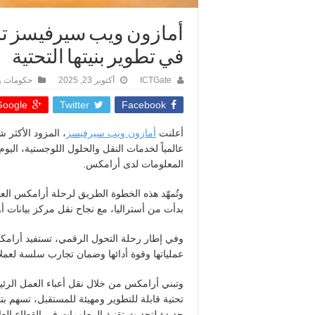
أمازون ويب سيرفيسز تش
في تطوير بنيتها التحتية
ICTGate
أكتوبر 23, 2025
حكومات 
oogle +
Twitter
Facebook
أعلنت
أمازون ويب سيرفيسز
، المزود الأكثر ش
عالمياً لخدمات النقل والحلول اللوجستية، اليوم 
المعلومات لدى أرامكس.
وتُمهّد هذه الخطوة الطريق لرحلة أرامكس الع
بدأت من أستراليا، مع نجاح نقل مركز بيانات أوشينيا (DC) إلى سحابة أمازون و
وفي إطار رحلة التحول الرقمي، تستفيد أرامك
عملياتها وقوة أدائها وضمان تجارب سلسة لعملائ
وتبني أرامكس من خلال نقل أعباء العمل الرئ
تحتية قابلة للتطوير ومهيئة للمستقبل، تسهم ب
جديدة لتحديث تقنية المعلومات في القطاع الع