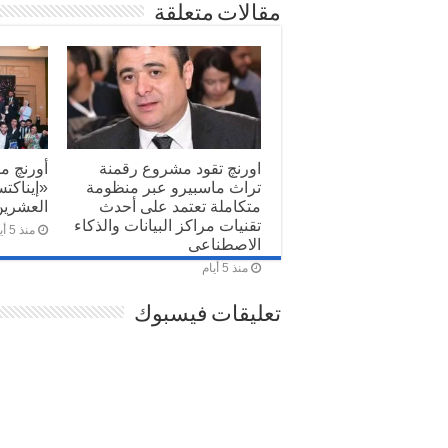
مقالات متعلقة
اورنچ تقود مشروع رقمنة
أورنچ م
تراث ماسبيرو عبر منظومة
«إيناكت
متكاملة تعتمد على أحدث
العشرين
تقنيات مراكز البيانات والذكاء
منذ 5 أيام
الاصطناعى
منذ 5 أيام
تعليقات فيسبوك