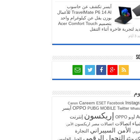
آيسر تكشف عن حاسوب
TravelMate P6 14 AI للأعمال
بوزن يقل عن كيلوغرام واحد
بتصميم Acer Comfort Touch
يد لتجربة فاخرة أثناء التنقل
3 أيام
S
م
Instag
Careem
ESET
Facebook
Canon
آيسر
OPPO
PUBG MOBILE
Twitter
What
إريكسون
A
إنترنت
أوبو OPPO
ياء
اتصالات
اتصالات مصر
اريكسون
الأمن
الأمن السيبراني
التجارة
تروني
التحول الرقمي
كترونيّة
الجيل الخامس