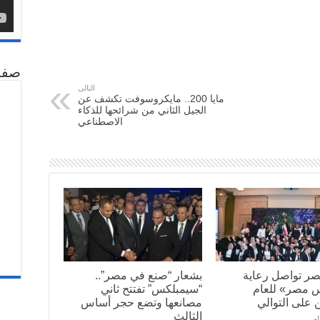
صفح
التالى
مايا 200.. مايكروسوفت تكشف عن
الجيل الثاني من شرائحها للذكاء
الاصطناعي
صر تواصل رعاية
بشعار “صنع في مصر”..
س مصر» للعام
“سيمبلكس” تفتتح ثاني
 على التوالي
مصانعها وتضع حجر أساس
الثالث