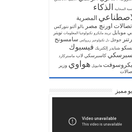
الذكاء
سبة السحابية
اصطناعي
المصرية
تصالات
اورنچ مصر
بالو ألتو نتوركس
ي موبايل
تويتر
تريند مايكرو
تكنولوجيا المعلومات
تنر
سامسونج
جوجل
دل تكنولوجيز
زيروكس
فيسبوك
سكو
شنايدر إلكتريك
سبرسكي
كاسبرسكي لاب
ماستركارد
هواوي
يكروسوفت
وزير
هانيويل
تصالات
و مميز