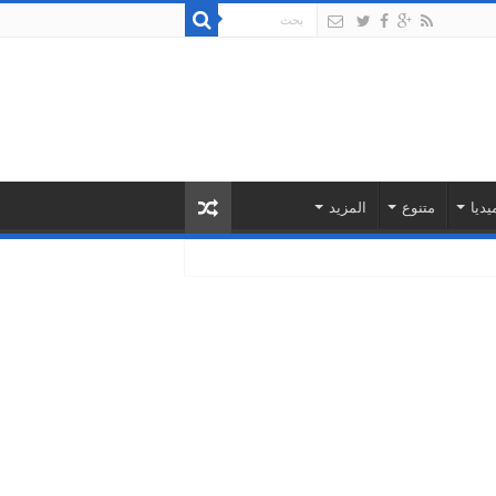
يديا
متنوع
المزيد