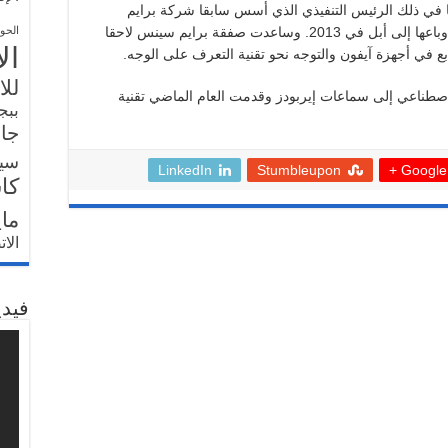
ا ​في ذلك الرئيس التنفيذي الذي أسس سابقا شركة برايم
سينس المتخصصة في الاستشعار ثلاثي الأبعاد وباعها إلى أبل في ⁠2013. وساعدت ​صفقة برايم سينس لاحقا
الحو
ال
‌في أجهزة آيفون والتوجه ‌نحو تقنية التعرف على الوجه.
للا
اصطناعي إلى سماعات إيربودز وقدمت العام الماضي تقنية
ببج
جار
سي
LinkedIn
Stumbleupon
Google +
كا
ما
الا
فيدي