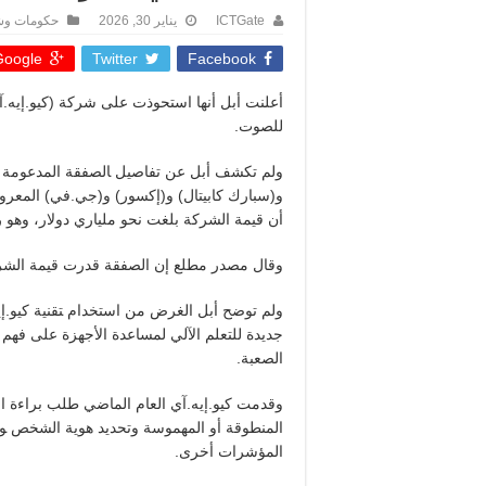
ICTGate
يناير 30, 2026
حكومات و
oogle +
Twitter
Facebook
أعلنت أبل أنها استحوذت على شركة (كيو.إيه.آي
للصوت.
ولم تكشف أبل عن ⁠تفاصيل ‍الصفقة المدعومة من 
و(سبارك كابيتال) و(إكسور) و(جي.في) ⁠المعرو
أن قيمة ‌الشركة بلغت نحو ملياري دولار، وهو ر
وقال مصدر مطلع إن الصفقة قدرت قيمة الشركة بنحو 1.6 مل
ولم توضح أبل الغرض من استخدام ‍تقنية كيو.إي
جديدة للتعلم الآلي لمساعدة الأجهزة على فهم
الصعبة.
وقدمت كيو.إيه.آي العام الماضي طلب براءة ا
المنطوقة أو المهموسة وتحديد هوية الشخص ‍و
المؤشرات أخرى.