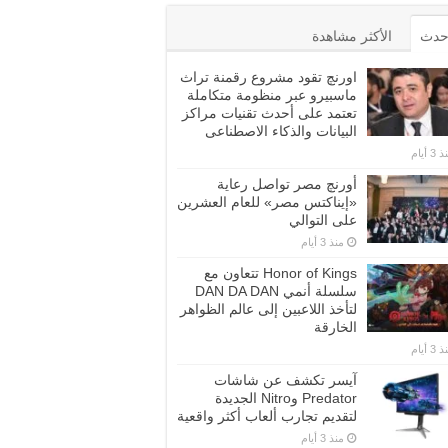
أحدث
الأكثر مشاهدة
اورنچ تقود مشروع رقمنة تراث
ماسبيرو عبر منظومة متكاملة
تعتمد على أحدث تقنيات مراكز
البيانات والذكاء الاصطناعى
3 أيام
أورنچ مصر تواصل رعاية
«إيناكتس مصر» للعام العشرين
على التوالي
منذ 3 أيام
Honor of Kings تتعاون مع
سلسلة أنمي DAN DA DAN
لتأخذ اللاعبين إلى عالم الظواهر
الخارقة
3 أيام
آيسر تكشف عن شاشات
Predator وNitro الجديدة
لتقديم تجارب ألعاب أكثر واقعية
منذ 3 أيام