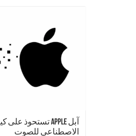
آبل Apple تستحوذ عل
الاصطناعي للصوت