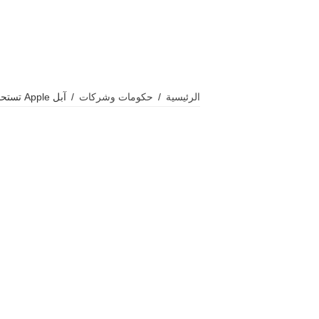
الرئيسية
/
حكومات وشركات
/
آبل Apple تستحوذ على كيو.إيه.آي الناشئة بتكنولوجيا الذكاء الاصطناعي للصوت