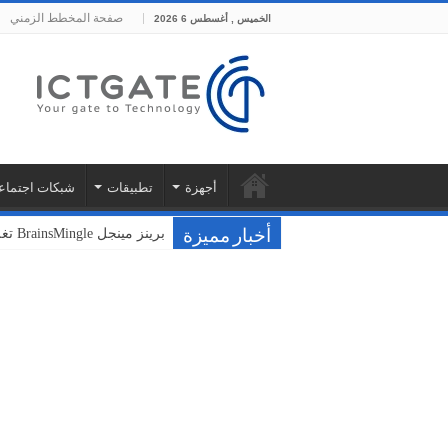
صفحة المخطط الزمني
الخميس , أغسطس 6 2026
أجهزة
تطبيقات
شبكات اجتماع
برينز مينجل BrainsMingle تغلق جولتها التأسيسية بقيمة 400 ألف دولار من مجموعة بشرسوفت
فودافون ونوكيا تختبران سحا
أخبار مميزة