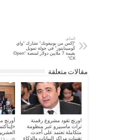
السابق
“إكس من يونيفونك” تشارك “واي
كومبينايتور” في جولة تمويل
بقيمة 7 ملايين دولار لمنصة “Open
CX”
مقالات متعلقة
اورنچ تقود مشروع رقمنة
أورنچ م
تراث ماسبيرو عبر منظومة
«إيناكت
متكاملة تعتمد على أحدث
العشرين
تقنيات مراكز البيانات والذكاء
منذ 3 أيام