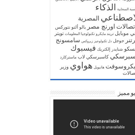
الذكاء
سبة السحابية
اصطناعي
المصرية
تصالات
اورنچ مصر
بالو ألتو نتوركس
ي موبايل
تويتر
تريند مايكرو
تكنولوجيا المعلومات
تنر
سامسونج
جوجل
دل تكنولوجيز
زيروكس
فيسبوك
سكو
شنايدر إلكتريك
سبرسكي
كاسبرسكي لاب
ماستركارد
هواوي
يكروسوفت
وزير
هانيويل
تصالات
و مميز