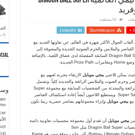
ببجي موبايل وسلسلة الأنيمي العالمية DRAGON BALL SUPER
فريد
قات
52 مشاهدة
الجد
LinkedIn
Stumbleupon
G
منذ 
ألعاب الجوال الأكثر شهرة في العالم، عن تعاونها الجديد مع
 مجموعات العناصر والملابس والحزم الصوتية الجديدة والمشوقة إلى
ocial
ساحات القتال إلى جانب عودة شخصيات Dragon Ball Super السابقة المفضلة لدى عشاق اللعبة، بالإضافة
الجديدة.
ببجي موبايل
الارتقاء بتجربة لعبهم مع
صيات Dragon Ball Super والعناصر وحزم الصوت والملابس الرائعة والجديدة كلياً. وتشمل
مجموعة Vegito وBulma إلى جانب الملابس الرائعة والمحدثة من الشخصيات السابقة مع مجموعة Super
وسو
Saiyan Blue Son Goku وSuper Saiyan Blue Vegeta. ويستطيع اللاعبون أيضاً إعادة استكشاف العناصر
ram
ببجي موبايل
وإثراء مجموعاتهم بعناصر حصرية ربما تكون
sApp
cer
الأش
سر
ببجي موبايل
أن تقدم أول مجموعة مجسمات تعاونية دائمة
الإلك
، والتي تضم شخصيات Dragon Ball Super مثل Son
الإل
Goku و Vegetaو Vegitoو Piccolo وFrieza و Ultimate Gohan وBulma، إلى جانب موقع مميز هو Kame