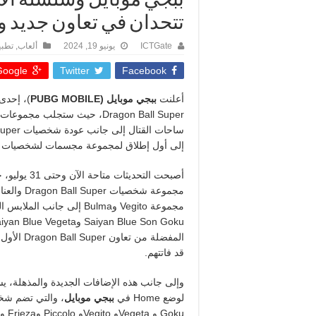
تتحدان في تعاون جديد و
ICTGate
يونيو 19, 2024
ألعاب
,
تطبي
oogle +
Twitter
Facebook
أعلنت
ببجي موبايل (
PUBG MOBILE
)، إحدى 
Dragon Ball Super، حيث ستجلب
إلى أول إطلاق لمجموعة مجسمات لشخصيات وضع Home ومغامرات Prize Path 
أصبحت التحديثات متاحة الآن وحتى 31 يوليو، حيث يمكن للاعبي
مجموعة شخ
المفضلة من تعاون Dragon Ball Super الأول مع
قد فاتتهم.
وإلى جانب هذه الإضافات الجديدة والمذهلة، ي
لوضع Home في
ببجي موبايل