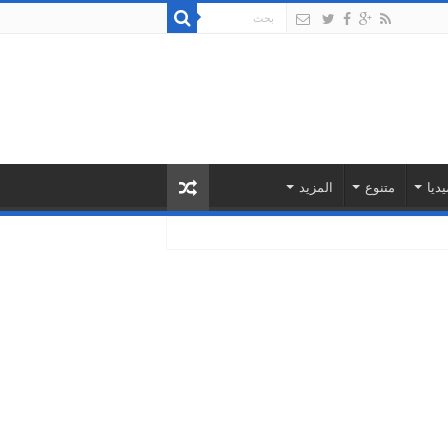
يديا
متنوع
المزيد