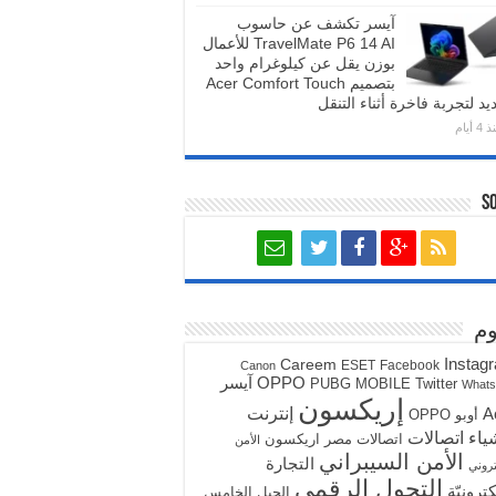
آيسر تكشف عن حاسوب
TravelMate P6 14 AI للأعمال
بوزن يقل عن كيلوغرام واحد
بتصميم Acer Comfort Touch
يد لتجربة فاخرة أثناء التنقل
4 أيام
S
م
Instag
Careem
ESET
Facebook
Canon
آيسر
OPPO
PUBG MOBILE
Twitter
What
إريكسون
A
إنترنت
أوبو OPPO
ياء
اتصالات
اتصالات مصر
اريكسون
الأمن
الأمن السيبراني
التجارة
تروني
التحول الرقمي
كترونيّة
الجيل الخامس