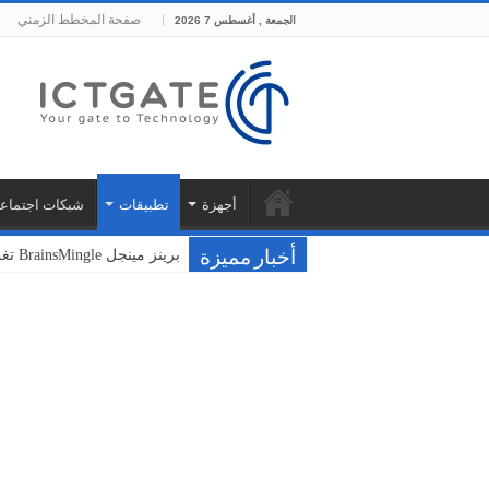
صفحة المخطط الزمني
الجمعة , أغسطس 7 2026
أجهزة
تطبيقات
شبكات اجتماعي
برينز مينجل BrainsMingle تغلق جولتها التأسيسية بقيمة 400 ألف دولار من مجموعة بشرسوفت
فودافون ونوكيا تختبران سحا
أخبار مميزة