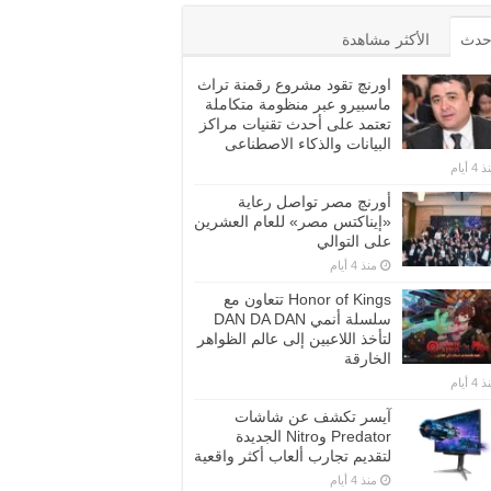
أحدث
الأكثر مشاهدة
اورنچ تقود مشروع رقمنة تراث
ماسبيرو عبر منظومة متكاملة
تعتمد على أحدث تقنيات مراكز
البيانات والذكاء الاصطناعى
4 أيام
أورنچ مصر تواصل رعاية
«إيناكتس مصر» للعام العشرين
على التوالي
منذ 4 أيام
Honor of Kings تتعاون مع
سلسلة أنمي DAN DA DAN
لتأخذ اللاعبين إلى عالم الظواهر
الخارقة
4 أيام
آيسر تكشف عن شاشات
Predator وNitro الجديدة
لتقديم تجارب ألعاب أكثر واقعية
منذ 4 أيام