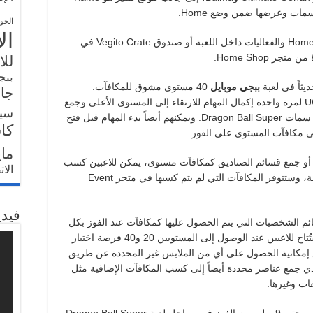
الحو
ال
ستكون الشخصيات الجديدة متاحة ضمن وضع Home والفعاليات داخل اللعبة أو صندوق Vegito Crate في
للا
ببج
ببجي موبايل
40 مستوى مشوق للمكافآت.
جار
ويستطيع اللاعبون بعد تفعيلها من خلال إنفاق UC لمرة واحدة إكمال المهام للارتقاء إلى المستوى الأعلى وجمع
سي
النقاط لكسب المزيد من المكافآت التي تحمل سمات Dragon Ball Super. ويمكنهم أيضاً بدء المهام قبل فتح
كا
لى مكافآت المستوى على الفور.
ما
عند جمع ما يكفي من النقاط في Prize Path أو جمع قسائم الصناديق كمكافآت مستوى، يمكن للاعبين كسب
الا
صناديق Selection Crates واختيار مكافأة معينة، وستتوفر المكافآت التي لم يتم كسبها في متجر Event
فيدي
الشخصيات التي يتم الحصول عليها كمكافآت عند الفوز بكل
مستوى أو شراؤها من متجر Event Shop. وستُتاح للاعبين عند الوصول إلى المستويين 20 و40 فرصة اختيار
إمكانية الحصول على أي من الملابس غير المحددة عن طريق
يق في متجر Event Shop. وسيؤدي جمع عناصر محددة أيضاً إلى كسب المكافآت الإضافية مثل
قات وغيرها.