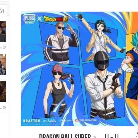
ال
منذ 
منذ 