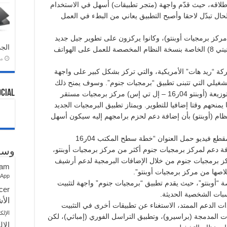
 إطلاقه، حيث قدّم واجهة (متجر تطبيقات) أسهل في الاستخدام
ال تبدّل لاحقا وأصبح التطبيق يعاني من البطء في العمل
مركز برمجيات أوبنتو)، وكانوا يركزون على تطوير جيل جديد
الجد
من متاجر التطبيقات الخاص بواجهة النظام (يونيتي 8) الخاصة بنسخة النظام المخصصة للعمل على الهواتف
منذ 
ركة “ريد هات” الأمريكية، والتي تركز بشكل كبير على واجهة
تشغيلي التي تتبنى تطبيق “برمجيات جنوم”. وسوف يمنح ذلك
ocial
سطح مكتب (يونيتي 7) التقليدي على إصدارة توزيعة (أوبنتو 04ر16 – إل تي إس) مركز برمجيات مستقر
حهم وقتا إضافيا للتطوير. ويمتاز تطبيق البرمجيات الجديد
م (أوبنتو) بأن إضافة دعم لحزم برامجهم إليه سيكون أسهل
وقال ويل كوكي، من شركة “كانونيكال”، في مقطع فيديو حمل العنوان “خطة سطح المكتب 04ر16
فة دعم لمركز برمجيات جنوم أكثر من مركز برمجيات أوبنتو،
وسو
مركز برمجيات جنوم من خلال الإضافات البرمجية لدعم أرشيف
ram
لاصها من مركز برمجيات أوبنتو”.
sApp
“أوبنتو”، حيث يقدم تطبيق “برمجيات جنوم” واجهة لتثبيت
cer
بات الشخصية الحديثة.
الأش
 04ر16 – إل تي إس) ذات الدعم الممتد، الاستغناء عن تطبيقات أخرى في التثبيت
الإلك
 المدمجة (براسيرو)، وتطبيق التراسل الفوري (إمباثي)، لكن
الإل