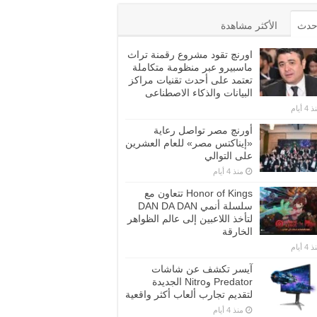
أحدث
الأكثر مشاهدة
اورنچ تقود مشروع رقمنة تراث
ماسبيرو عبر منظومة متكاملة
تعتمد على أحدث تقنيات مراكز
البيانات والذكاء الاصطناعى
4 أيام
أورنچ مصر تواصل رعاية
«إيناكتس مصر» للعام العشرين
على التوالي
منذ 4 أيام
Honor of Kings تتعاون مع
سلسلة أنمي DAN DA DAN
لتأخذ اللاعبين إلى عالم الظواهر
الخارقة
4 أيام
آيسر تكشف عن شاشات
Predator وNitro الجديدة
لتقديم تجارب ألعاب أكثر واقعية
منذ 4 أيام