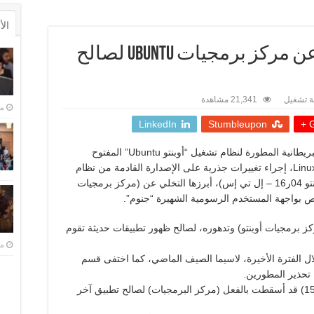
ال
قريبا.. Canonical تستغني عن مركز برمجيات Ubuntu لصالح
ة تشغيل
21,341 مشاهدة
منذ 
LinkedIn
Stumbleupon
G
لندن – قررت شركة “كانونيكال Canonical” البريطانية المطورة لنظام تشغيل “أوبنتو Ubuntu” المفتوح
المصدر، أشهر توزيعات نظام تشغيل لينوكس Linux، إجراء تغييرات جذرية على الإصدارة القادمة من نظام
التشغيل ذات الدعم الممتد لخمس سنوات (أوبنتو 04ر16 – إل تي إس)، أبرزها التخلي عن (مركز برمجيات
اص بواجهة المستخدم الرسومية الشهيرة “جنوم”.
كز برمجيات أوبنتو) وتدهوره، لصالح ظهور تطبيقات حديثة تقوم
منذ 
ال الفترة الأخيرة، لاسيما الصيف الماضي، كما اختفى قسم
 تحذير المطورين.
وكانت توزيعة نظام التشغيل (أوبنتو مييت 10ر15) قد أسقطت بالفعل (مركز البرمجيات) لصالح تطبيق آخر