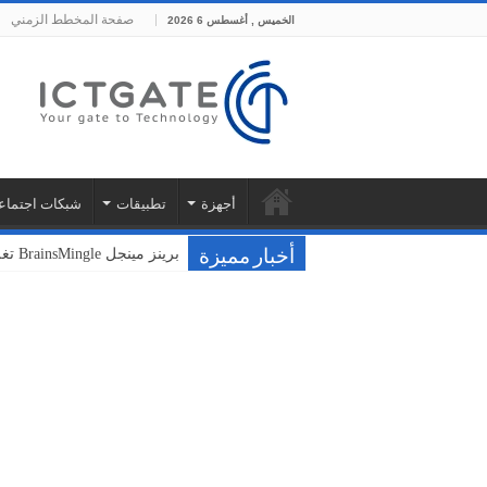
صفحة المخطط الزمني
الخميس , أغسطس 6 2026
أجهزة
تطبيقات
شبكات اجتماع
برينز مينجل BrainsMingle تغلق جولتها التأسيسية بقيمة 400 ألف دولار من مجموعة بشرسوفت
فودافون ونوكيا تختبران سحا
أخبار مميزة