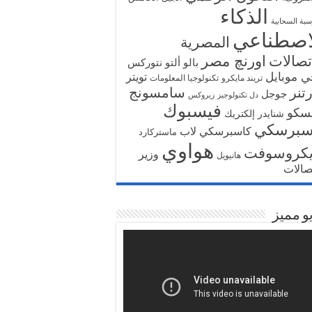
الذكاء
سبة السحابية
اصطناعي
المصرية
تصالات
اورنچ مصر
بالو ألتو نتوركس
ي موبايل
تويتر
تريند مايكرو
تكنولوجيا المعلومات
تنر
سامسونج
جوجل
دل تكنولوجيز
زيروكس
فيسبوك
سكو
شنايدر إلكتريك
سبرسكي
كاسبرسكي لاب
ماستركارد
هواوي
يكروسوفت
وزير
هانيويل
تصالات
و مميز