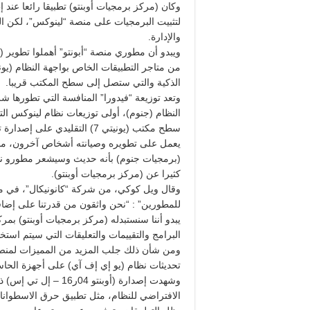
وكان (مركز برمجيات أوبنتو) تطبيقا رائعا عند
لتثبيت البرمجيات على منصة “لينوكس”، لكن الح
والإدارة.
ويبدو أن مطوري منصة “أبونتو” أهملوا تطوير (
الذكية والتي ستصل إلى سطح المكتب قريبا.
وتعد توزيعة “فيدورا” المنافسة التي تطورها ش
النظام (جنوم)، أولى توزيعات نظام لينوكس ال
يعمل على تطويره وصيانته أشخاص آخرون، ما يمن
(برمجيات جنوم) بأنه حديث وسيشعر مطورو نظا
كثيرا عن (مركز برمجيات أوبنتو).
للمطورين” : “نحن واثقون من قدرتنا على إضا
يبدو أننا سنستبدله (مركز برمجيات أوبنتو) ب
البرامج والتقييمات والتعليقات التي سيتم استخ
ومن شأن ذلك جلب المزيد من المميزات لمنصة 
تحديثات نظام (يو إي إف آي) على أجهزة الحاس
وشهدت إصدارة (أوبنتو
الافتراضي للنظام، مثل تطبيق حرق الاسطوانات