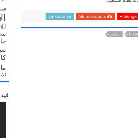
ت نظام التشغيل.
الحو
ال
LinkedIn
Stumbleupon
Google +
للا
ببج
UBU
لينوكس
جار
سي
كا
ما
الا
فيدي