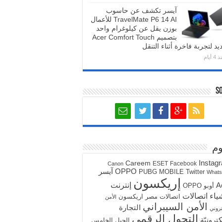
آيسر تكشف عن حاسوب
TravelMate P6 14 AI للأعمال
بوزن يقل عن كيلوغرام واحد
بتصميم Acer Comfort Touch
يد لتجربة فاخرة أثناء التنقل
4 أيام
S
م
Instag
Careem
ESET
Facebook
Canon
آيسر
OPPO
PUBG MOBILE
Twitter
What
إريكسون
A
إنترنت
أوبو OPPO
ياء
اتصالات
اتصالات مصر
اريكسون
الأمن
الأمن السيبراني
التجارة
تروني
التحول الرقمي
كترونيّة
الجيل الخامس