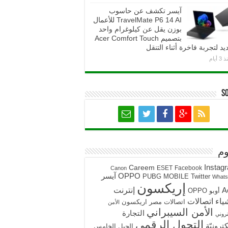
آيسر تكشف عن حاسوب
TravelMate P6 14 AI للأعمال
بوزن يقل عن كيلوغرام واحد
بتصميم Acer Comfort Touch
يد لتجربة فاخرة أثناء التنقل
3 أيام
S
م
Instag
Careem
ESET
Facebook
Canon
آيسر
OPPO
PUBG MOBILE
Twitter
What
إريكسون
A
إنترنت
أوبو OPPO
ياء
اتصالات
اتصالات مصر
اريكسون
الأمن
الأمن السيبراني
التجارة
تروني
التحول الرقمي
كترونيّة
الجيل الخامس