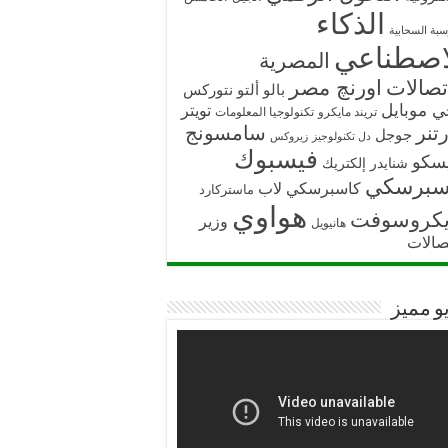
الذكاء
سبة السحابية
اصطناعي
المصرية
تصالات
اورنچ مصر
بالو ألتو نتوركس
ي موبايل
تويتر
تريند مايكرو
تكنولوجيا المعلومات
تنر
سامسونج
جوجل
دل تكنولوجيز
زيروكس
فيسبوك
سكو
شنايدر إلكتريك
سبرسكي
كاسبرسكي لاب
ماستركارد
هواوي
يكروسوفت
وزير
هانيويل
تصالات
و مميز