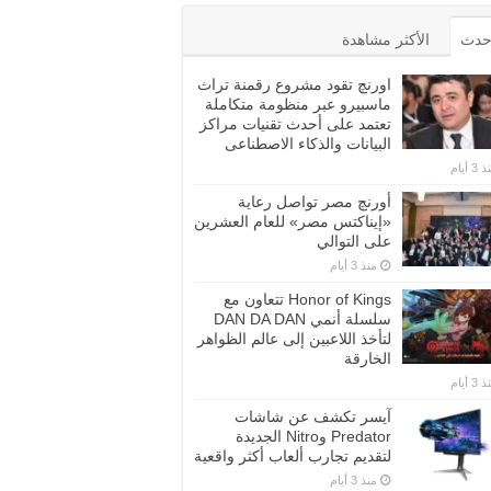
أحدث
الأكثر مشاهدة
اورنچ تقود مشروع رقمنة تراث
ماسبيرو عبر منظومة متكاملة
تعتمد على أحدث تقنيات مراكز
البيانات والذكاء الاصطناعى
3 أيام
أورنچ مصر تواصل رعاية
«إيناكتس مصر» للعام العشرين
على التوالي
منذ 3 أيام
Honor of Kings تتعاون مع
سلسلة أنمي DAN DA DAN
لتأخذ اللاعبين إلى عالم الظواهر
الخارقة
3 أيام
آيسر تكشف عن شاشات
Predator وNitro الجديدة
لتقديم تجارب ألعاب أكثر واقعية
منذ 3 أيام