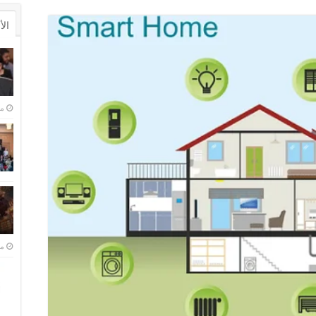
ال
منذ 
منذ 