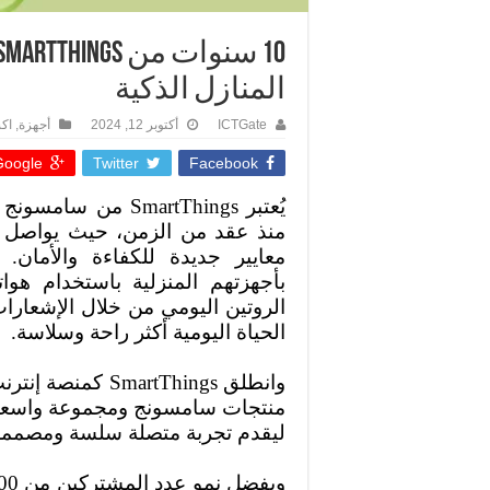
المنازل الذكية
ICTGate
أكتوبر 12, 2024
أجهزة
,
اك
oogle +
Twitter
Facebook
يُعتبر
SmartThings
من سامسونج تطب
منذ عقد من الزمن، حيث يواصل م
معايير جديدة للكفاءة والأمان
بأجهزتهم المنزلية باستخدام هوا
الروتين اليومي من خلال الإشعارا
الحياة اليومية أكثر راحة وسلاسة.
وانطلق
SmartThings
كمنصة إنترنت
منتجات سامسونج ومجموعة واسعة 
ليقدم تجربة متصلة سلسة ومصممة لت