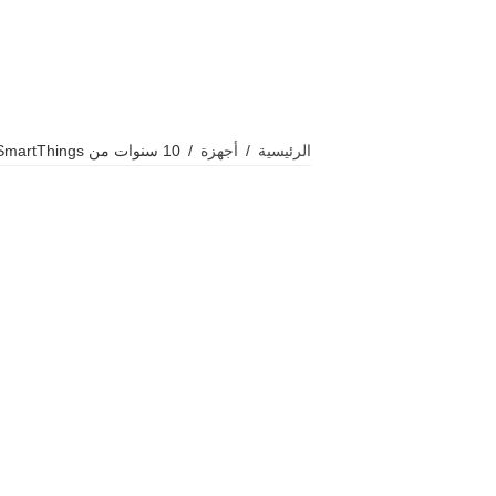
الرئيسية
/
أجهزة
/
10 سنوات من SmartThings: كيف غيّرت سامسونج مفهوم المنازل الذكية