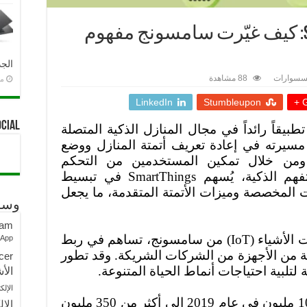
10 سنوات من SmartThings: كيف غيّرت سامسونج مفهوم
الجد
سسوارات
88 مشاهدة
منذ 
LinkedIn
Stumbleupon
G
ocial
يقاً رائداً في مجال المنازل الذكية المتصلة
سيرته في إعادة تعريف أتمتة المنازل ووضع
. ومن خلال تمكين المستخدمين من التحكم
تفهم الذكية، يُسهم
SmartThings
في تبسيط
ت المخصصة وميزات الأتمتة المتقدمة، ما يجعل
وسو
ram
 الأشياء (
IoT
) من سامسونج، تساهم في ربط
sApp
من الأجهزة من الشركات الشريكة. وقد تطور
cer
لبية احتياجات أنماط الحياة المتنوعة.
الأش
الإلك
وبفضل نمو عدد المشتركين من 100 مليون في عام 2019 إلى أكثر من 350 مليون
الإل