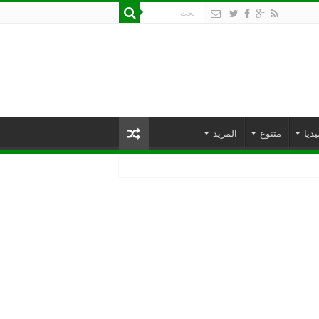
يديا
متنوع
المزيد