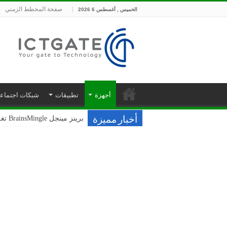
صفحة المخطط الزمني
الخميس , أغسطس 6 2026
أجهزة
تطبيقات
شبكات اجتماعي
برينز مينجل BrainsMingle تغلق جولتها التأسيسية بقيمة 400 ألف دولار من مجموعة بشرسوفت
أخبار مميزة