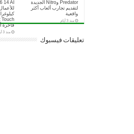
Predator وNitro الجديدة
6 14 AI
لتقديم تجارب ألعاب أكثر
للأعمال
واقعية
منذ 3 أيام
فاخرة أث
منذ 3 أيام
تعليقات فيسبوك