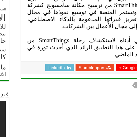
SmartThi
من ترسيخ مكانة سامسونج كشركة
الحو
 وتستمر المنصة في توسيع نفوذها في مجال
ال
زيز قدراتها المدعومة بالذكاء الاصطناعي،
إلى مجال الأعمال بين الشركات.
للا
ببج
ني أدناه لاستكشاف رحلة
SmartThings
من
جار
 على هذا التطبيق الرائد الذي أحدث ثورة في
سي
د الماضي.
كا
ما
LinkedIn
Stumbleupon
Google +
الا
فيدي