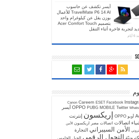
آيسر تكشف عن حاسوب
TravelMate P6 14 AI للأعمال
بوزن يقل عن كيلوغرام واحد
بتصميم Acer Comfort Touch
يد لتجربة فاخرة أثناء التنقل
6 أيام
S
م
Instag
Careem
ESET
Facebook
Canon
آيسر
OPPO
PUBG MOBILE
Twitter
What
إريكسون
A
إنترنت
أوبو OPPO
ياء
اتصالات
اتصالات مصر
اريكسون
الأمن
الأمن السيبراني
التجارة
تروني
التحول الرقمي
كترونيّة
الجيل الخامس