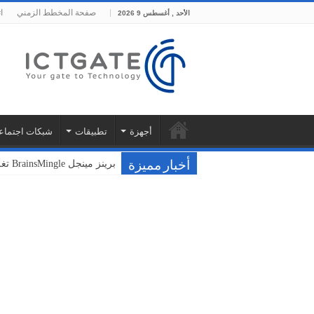
صفحة المخطط الزمني
ا
الأحد , أغسطس 9 2026
أجهزة
تطبيقات
شبكات اجتماع
برينز مينجل BrainsMingle تغلق جولتها التأسيسية بقيمة 400 ألف دولار من مجموعة بشرسوفت
فودافون ونوكيا تختبران سحا
أخبار مميزة