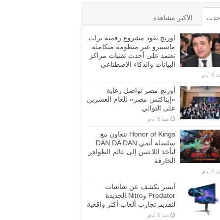
أحدث
الأكثر مشاهدة
اورنچ تقود مشروع رقمنة تراث
ماسبيرو عبر منظومة متكاملة
تعتمد على أحدث تقنيات مراكز
البيانات والذكاء الاصطناعى
6 أيام
أورنچ مصر تواصل رعاية
«إيناكتس مصر» للعام العشرين
على التوالي
منذ 6 أيام
Honor of Kings تتعاون مع
سلسلة أنمي DAN DA DAN
لتأخذ اللاعبين إلى عالم الظواهر
الخارقة
6 أيام
آيسر تكشف عن شاشات
Predator وNitro الجديدة
لتقديم تجارب ألعاب أكثر واقعية
منذ 6 أيام