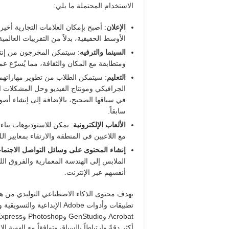
الاستخدام المحتملة ما يلي:
الإعلان
: أصبح بإمكان العلامات التجارية أخي
الأوسط الحقيقية، بدلاً من التقريبات العالمية
السينما والترفيه
: سيتمكن المخرجون من إنتاج
ومتطابقة مع المكان والثقافة، مما يُسرّع عمل
التعليم
: سيتمكن الطلاب من تطوير مهاراتهم 
الجرافيكي ومونتاج الفيديو وحل المشكلات الإ
في سياقها الصحيح، بالإضافة إلى إنشاء أصو
سابقاً.
الألعاب الإلكترونية
: يمكن للاستوديوهات بنا
مع اللاعبين في المنطقة والارتقاء بمعايير الل
إنشاء المحتوى على وسائل التواصل الاجتما
الملابس إلى الهندسة المعمارية والفروق الل
أنفسهم عبر الإنترنت.
يهدف محتوى الذكاء الاصطناعي التوليدي من هذ
أكثر دقةً وارتباطاً بالسياق وتوافقاً مع الهوية الإ