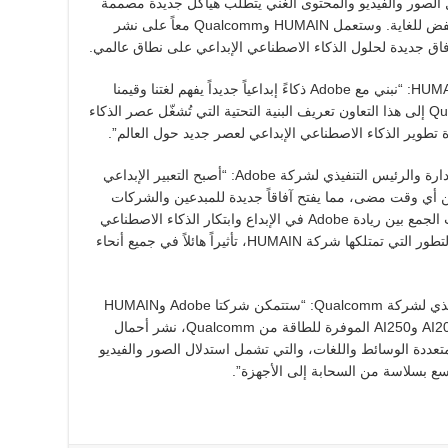
 وتؤمن HUMAIN بأن مستقبل الصور والفيديو والمحتوى الغني يتطلب هياكل جديدة مصممة
لتوليد محتوى إبداعي فوري وبزمن وصول منخفض للغاية. وستعمل HUMAIN وQualcomm معاً على نشر
آفاق جديدة لحلول الذكاء الاصطناعي الإبداعي على نطاق عالمي.
وقال طارق أمين، الرئيس التنفيذي لشركة HUMAIN: “نبني مع Adobe ذكاءً إبداعياً جديداً يفهم لغتنا وقيمنا
وتراثنا ومستقبلنا. وسنعيد مع انضمام Qualcomm إلى هذا التعاون تعريف البنية التحتية التي تُشغّل عصر الذكاء
ة تطوير الذكاء الاصطناعي الإبداعي لعصر جديد حول العالم”.
من جانبه قال شانتانو ناراين، رئيس مجلس الإدارة والرئيس التنفيذي لشركة Adobe: “أصبح التعبير الإبداعي
من أي وقت مضى، مما يفتح آفاقاً جديدة للمبدعين والشركات
في جميع أنحاء العالم العربي والعالم. وسيُحدث الجمع بين ريادة Adobe في الإبداع وابتكار الذكاء الاصطناعي
إلى جانب الذكاء الثقافي والبنية التحتية فائقة التطور التي تمتلكها شركة HUMAIN، تأثيراً هائلاً في جميع أنحاء
وأضاف كريستيانو أمون، الرئيس والمدير التنفيذي لشركة Qualcomm: “ستتمكن شركتا Adobe وHUMAIN
عبر استخدام حلول مراكز البيانات المتقدمة AI200 وAI250 الموفرة للطاقة من Qualcomm، نشر أحمال
تعددة الوسائط واللغات، والتي تشمل استدلال الصور والفيديو
سع بسلاسة من السحابة إلى الأجهزة”.