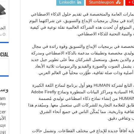
LinkedIn
Stumbleupon
G
 لصندوق الاستثمارات العامة والمتخصصة في تقديم حلول الذكاء الاصطناعي
رائدة في مجال برمجيات الإبداع والتسويق، عن شراكتهما اليوم
المتوقع أن تُحدث هذه الشراكة العالمية نقلة نوعية في كيفية
الجد
والبنية التحتية للذكاء الاصطناعي.
منذ 
متخصصة في برمجيات الإبداع والتسويق وقوة رائدة في مجال
ي توليدي مخصصة وتطبيقات مدعمة بالذكاء الاصطناعي ومدركة
ocial
م والدين بعمق. وستعمل الشركتان معاً على تطوير جيل جديد
 يشمل الصوت والصورة والفيديو والرسوميات ثلاثية الأبعاد
 أصلية وذات صلة ثقافية، طُوّرت محلياً في العالم العربي.
تتمحور هذه الشراكة حول دمج برنامج ALLAM التابع لشركة HUMAIN وهو أول برنامج لنماذج اللغة الكبيرة
وسو
متوفر باللغة العربية، مع سحابة HUMAIN Cloud السيادية ومراكز البيانات المتطورة ونماذج Adobe Firefly
ram
Foundry. وستُمكّن Adobe Foundry شركة HUMAIN من إنشاء نماذج ذكاء اصطناعي توليدي مُصممة
sApp
طابق للعلامة التجارية للشركات التي ستعمل معها. وسيُقدم هذا
cer
افية وتاريخية، مما يُمكّن الناس في جميع أنحاء الشرق
الأش
 وثقافي دقيق.
الإلك
غاية آفاقاً جديدة للإبداع في مختلف القطاعات. وتشمل حالات
الإل