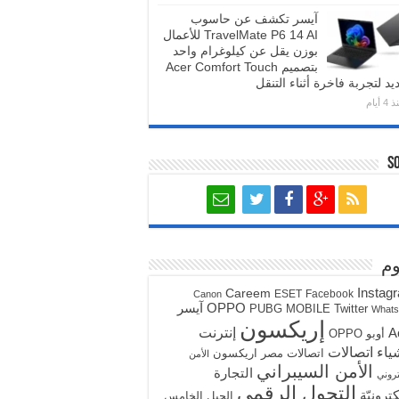
آيسر تكشف عن حاسوب
TravelMate P6 14 AI للأعمال
بوزن يقل عن كيلوغرام واحد
بتصميم Acer Comfort Touch
يد لتجربة فاخرة أثناء التنقل
4 أيام
S
م
Instag
Careem
ESET
Facebook
Canon
آيسر
OPPO
PUBG MOBILE
Twitter
What
إريكسون
A
إنترنت
أوبو OPPO
ياء
اتصالات
اتصالات مصر
اريكسون
الأمن
الأمن السيبراني
التجارة
تروني
التحول الرقمي
كترونيّة
الجيل الخامس