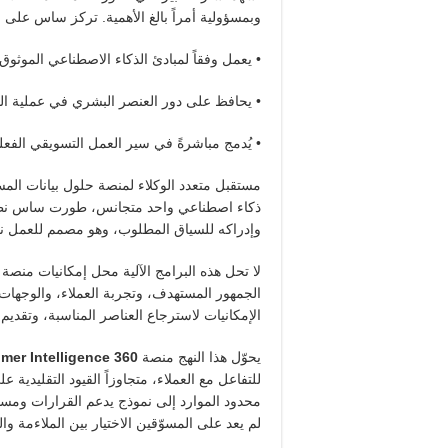
وبمسؤولية أمراً بالغ الأهمية. تركز ساس على ا
• يعمل وفقاً لمبادئ الذكاء الاصطناعي الموثوق.
• يحافظ على دور العنصر البشري في عملية ال
• يُدمج مباشرةً في سير العمل التسويقي الفعل
مستقبل متعدد الوكلاء لمنصة حلول بيانات الم
ذكاء اصطناعي واحد متجانس، طورت ساس نظام
وإدراكه للسياق المطلوب، وهو مصمم للعمل نيا
لا تحل هذه البرامج الآلية محل إمكانيات منصة
الجمهور المستهدف، وتجربة العملاء، والوجهات، 
الإمكانيات لاسترجاع العناصر المناسبة، وتقدي
يحوّل هذا النهج منصة
mer Intelligence 360
للتفاعل مع العملاء، متجاوزاً القيود التقليدية
محدود الموارد إلى نموذج يدعم القرارات ومس
لم يعد على المسوّقين الاختيار بين الملاءمة وا