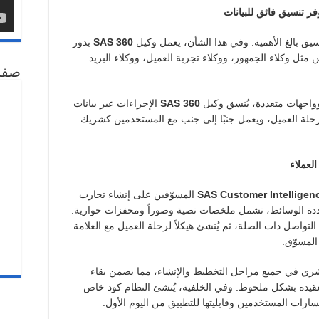
ر تنسيق فائق للبيانات
سيق بالغ الأهمية. وفي هذا الشأن، يعمل وكيل
SAS 360
بدور
 مثل وكلاء الجمهور، ووكلاء تجربة العميل، ووكلاء البريد
صفح
وواجهات متعددة، يُنسق وكيل
SAS 360
الإجراءات عبر بيانات
 رحلة العميل، ويعمل جنبًا إلى جنب مع المستخدمين كشريك
لعملاء
SAS Customer Intelligen
​​المسوّقين على إنشاء تجارب
عددة الوسائط، تشمل ملخصات نصية وصوراً ومحفزات حوارية.
التواصل ذات الصلة، ثم يُنشئ هيكلاً لرحلة العميل مع العلامة
المسوّق.
لبشري في جميع مراحل التخطيط والإنشاء، مما يضمن بقاء
قيده بشكل ملحوظ. وفي الخلفية، يُنشئ النظام كود خاص
سارات المستخدمين وقابليتها للتطبيق من اليوم الأول.