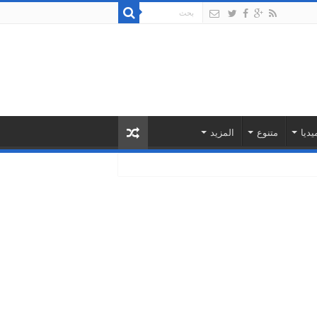
يديا
متنوع
المزيد