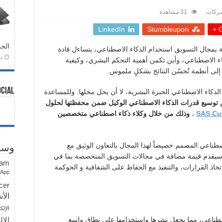
ركات
11 مشاهدة
LinkedIn
Stumbleupon
G
الجد
مجال التسويق استخدام الذكاء الاصطناعي، يتساءل قادة
منذ 
ء الاصطناعي، وأين تكمن أهمية التحكم البشري، وكيفية
 إلى أنظمة تُحسّن النتائج بشكلٍ ملموس.
ocial
ذكاء الاصطناعي الخبرة البشرية، لا أن يحل محلها. وللمساعدة
توسيع قدرات الذكاء الاصطناعي الوكيل ضمن محفظتها لحلول
SAS Cus
،
وذلك من خلال وكلاء ذكاء اصطناعي متخصصين
صطناعي المصمم خصيصاً لهذا المجال بالتعاون الوثيق مع
وسو
يقدم قيمة مضافة في مجالات التسويق المتخصصة بما في
ram
خاذ القرارات، والتنفيذ مع الحفاظ على الشفافية و الحوكمة
sApp
cer
الأش
الإلك
لاصطناعي، مما يجعل نشرها واستخدامها على نطاق واسع
الإل