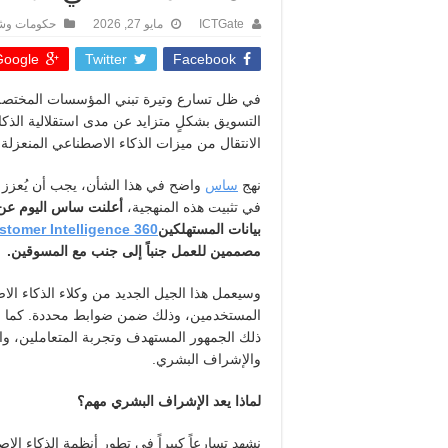
ICTGate
مايو 27, 2026
حكومات وش
oogle +
Twitter
Facebook
في ظل تسارع وتيرة تبني المؤسسات المختصة ب
التسويق بشكلٍ متزايد عن مدى استقلالية الذكا
الانتقال من ميزات الذكاء الاصطناعي المنعزلة
نهج
ساس
واضح في هذا الشأن، يجب أن يُعزز ال
في تثبيت هذه المنهجية،
أعلنت ساس اليوم عن 
بيانات المستهلكين
tomer Intelligence 360
مصممين للعمل جنباً إلى جنب مع
المسوقين
.
وسيعمل هذا الجيل الجديد من وكلاء الذكاء الا
المستخدمين، وذلك ضمن ضوابط محددة. كما س
ذلك الجمهور المستهدف وتجربة المتعاملين، وات
والإشراف البشري.
لماذا يعد الإشراف البشري مهم؟
نشهد تسارعاً كبيراً في تطور أنظمة الذكاء ا