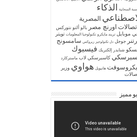
الذكاء
سبة السحابية
اصطناعي
المصرية
تصالات
اورنچ مصر
بالو ألتو نتوركس
ي موبايل
تويتر
تريند مايكرو
تكنولوجيا المعلومات
تنر
سامسونج
جوجل
دل تكنولوجيز
زيروكس
فيسبوك
سكو
شنايدر إلكتريك
سبرسكي
كاسبرسكي لاب
ماستركارد
هواوي
يكروسوفت
وزير
هانيويل
تصالات
و مميز