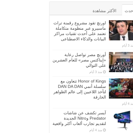
أحدث
الأكثر مشاهدة
اورنچ تقود مشروع رقمنة تراث
ماسبيرو عبر منظومة متكاملة
تعتمد على أحدث تقنيات مراكز
البيانات والذكاء الاصطناعى
3 أيام
أورنچ مصر تواصل رعاية
«إيناكتس مصر» للعام العشرين
على التوالي
منذ 3 أيام
Honor of Kings تتعاون مع
سلسلة أنمي DAN DA DAN
لتأخذ اللاعبين إلى عالم الظواهر
الخارقة
4 أيام
آيسر تكشف عن شاشات
Predator وNitro الجديدة
لتقديم تجارب ألعاب أكثر واقعية
منذ 4 أيام