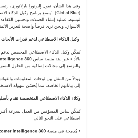
وفي هذا الشأن، تقول إليونورا بارلاتوري، رئي
(Global Blue): “يتمتع برنامج وكيل 
لتبسيط عملية إنشاء الحملات وتحسين الكفاءة ع
الأسواق. ونحن نرى فرصاً واضحة لتعزيز الأتم
وكيل الذكاء الاصطناعي لدعم قدرات الأبحاث 
يُمكّن وكيل الذكاء الاصطناعي المخصص لدعم 
بالأداء عبر بيئة منصة ساس
ntelligence 360
والتوسع إلى مجالات إضافية من الحلول التسوي
وبدلاً من التنقل بين لوحات المعلومات والقوا
إلى بياناتهم الخاصة، مما يُحسّن سهولة الاستخد
وكلاء الذكاء الاصطناعي المتخصصة تقدم بأ
تُمكّن ساس المسوّقين من العمل بسرعة أكبر د
اصطناعي على النحو التالي:
• مُدمجة في منصة
omer Intelligence 360