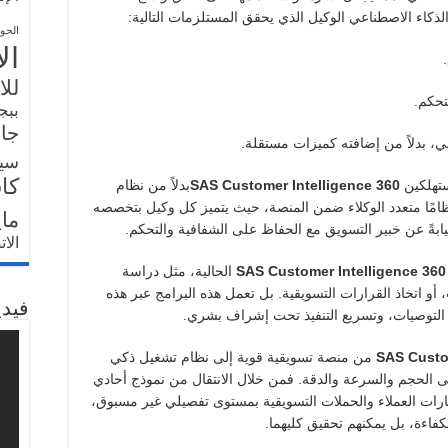
لذكاء الاصطناعي الوكيل الذي يحقق المستلزمات التالية:
الحو
ال
للا
تحكم.
ببج
جار
ي، بدلاً من إضافته كميزات مستقلة.
سي
كا
ستهلكين
SAS Customer Intelligence 360
بدلاً من نظام
ًا متعدد الوكلاء ضمن المنصة، حيث يتميز كل وكيل بتخصصه
ما
بةً عن خبير التسويق مع الحفاظ على الشفافية والتحكم.
الا
SAS Customer Intelligence 360
​​الحالية، مثل دراسة
أو اتخاذ القرارات التسويقية. بل تعمل هذه البرامج عبر هذه
فيدي
م التوصيات، وتسريع التنفيذ تحت إشراف بشري.
SAS Custo
​​من منصة تسويقية قوية إلى نظام تشغيل ذكي
 على الحجم والسرعة والدقة. فمن خلال الانتقال من نموذج أحادي
ارات العملاء والحملات التسويقية بمستوى تفصيلي غير مسبوق،
لكفاءة، بل يمكنهم تحقيق كليهما.